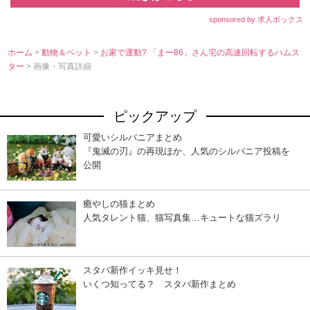
sponsored by 求人ボックス
ホーム
>
動物＆ペット
>
お家で運動? 「まー86」さん宅の高速回転するハムス
ター
> 画像・写真詳細
ピックアップ
可愛いシルバニアまとめ
『鬼滅の刃』の再現ほか、人気のシルバニア投稿を
公開
癒やしの猫まとめ
人気タレント猫、猫写真集…キュートな猫ズラリ
スタバ新作イッキ見せ！
いくつ知ってる？ スタバ新作まとめ