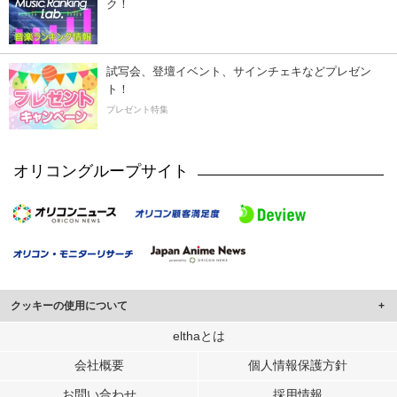
ク！
試写会、登壇イベント、サインチェキなどプレゼン
ト！
プレゼント特集
オリコングループサイト
クッキーの使用について
このサイトでは Cookie を使用して、ユーザーに合わせたコンテンツや広告の
elthaとは
表示、ソーシャル メディア機能の提供、広告の表示回数やクリック数の測定を
会社概要
個人情報保護方針
行っています。
また、ユーザーによるサイトの利用状況についても情報を収集し、ソーシャル
お問い合わせ
採用情報
メディアや広告配信、データ解析の各パートナーに提供しています。