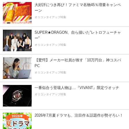
大好評につき再び！ファミマ名物45％増量キャンペ
ーン
オリコンタイアップ特集
SUPER★DRAGON、自ら描いた”レトロフューチャ
ー”
オリコンタイアップ特集
【驚愕】メーカー社員が推す「10万円台」神コスパ
PC
オリコンタイアップ特集
一番似合う登場人物は…『VIVANT』限定ウオッチ
オリコンタイアップ特集
2026年7月夏ドラマも、注目作＆話題作が勢ぞろい！