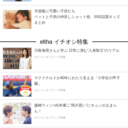
天使級に可愛い子供たち
ペットと子供の仲良しショット他、SNS話題キッズ
まとめ
eltha イチオシ特集
川島海荷さんと学ぶ 日常に潜む“人身取引”のリアル
オリコンタイアップ特集
マクドナルドが40年にわたり支える「小学生の甲子
園」
オリコンタイアップ特集
森崎ウィン×向井康二“両片思い”にキュンが止まら
ん！
オリコンタイアップ特集