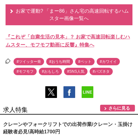
お家で運動? 「まー86」さん宅の高速回転するハム
スター画像一覧へ
『これぞ「自粛生活の見本」？ お家で高速回転楽しむハ
ムスター、モフモフ動画に反響』特集へ
#ツイッター発
#おうち時間
#ペット
#カワイイ
#モフモフ
#おもしろ
#SNS人気
#バズネタ
さらに見る
求人特集
クレーンやフォークリフトでの出荷作業/クレーン・玉掛け
経験者必見!高時給1700円