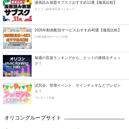
漫画読み放題サブスクおすすめ11選【徹底比較】
オリコン顧客満足度ランキング
2026年動画配信サービスおすすめ40選【徹底比較】
CS動画配信サービス20選
毎週の音楽ランキングから、ヒットの推移をチェッ
ク！
試写会、登壇イベント、サインチェキなどプレゼン
ト！
プレゼント特集
オリコングループサイト