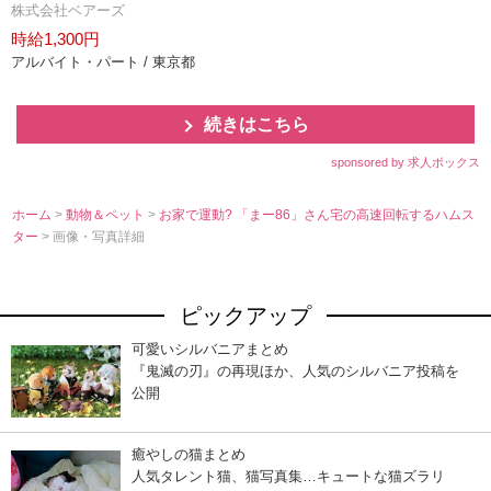
株式会社ベアーズ
時給1,300円
アルバイト・パート / 東京都
続きはこちら
sponsored by 求人ボックス
ホーム
>
動物＆ペット
>
お家で運動? 「まー86」さん宅の高速回転するハムス
ター
> 画像・写真詳細
ピックアップ
可愛いシルバニアまとめ
『鬼滅の刃』の再現ほか、人気のシルバニア投稿を
公開
癒やしの猫まとめ
人気タレント猫、猫写真集…キュートな猫ズラリ