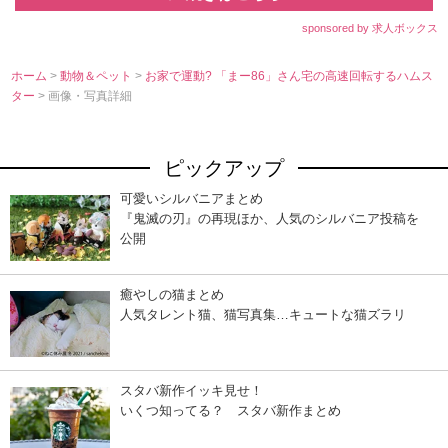
sponsored by 求人ボックス
ホーム
>
動物＆ペット
>
お家で運動? 「まー86」さん宅の高速回転するハムス
ター
> 画像・写真詳細
ピックアップ
可愛いシルバニアまとめ
『鬼滅の刃』の再現ほか、人気のシルバニア投稿を
公開
癒やしの猫まとめ
人気タレント猫、猫写真集…キュートな猫ズラリ
スタバ新作イッキ見せ！
いくつ知ってる？ スタバ新作まとめ