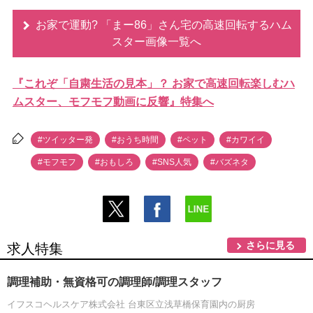
お家で運動? 「まー86」さん宅の高速回転するハム
スター画像一覧へ
『これぞ「自粛生活の見本」？ お家で高速回転楽しむハ
ムスター、モフモフ動画に反響』特集へ
#ツイッター発
#おうち時間
#ペット
#カワイイ
#モフモフ
#おもしろ
#SNS人気
#バズネタ
さらに見る
求人特集
調理補助・無資格可の調理師/調理スタッフ
イフスコヘルスケア株式会社 台東区立浅草橋保育園内の厨房