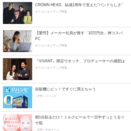
CROWN HEAD、結成1周年で見えた”バンドらしさ”
オリコンタイアップ特集
【驚愕】メーカー社員が推す「10万円台」神コスパ
PC
オリコンタイアップ特集
『VIVANT』限定ウオッチ、プロデューサーの感想は
オリコンタイアップ特集
自販機にピッ！ですぐに買えちゃう
（PR）ジハンピ
朝1分貼るだけ！ミルクピールで一日中ずっとうるツ
ヤ肌
（PR）サボリーノ