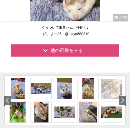
25
／35
くっついて眠るハム。仲良し♪
（C）まー86 @mayu680310
他の画像をみる