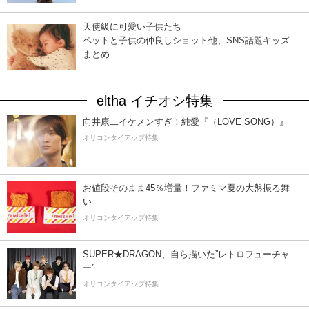
天使級に可愛い子供たち
ペットと子供の仲良しショット他、SNS話題キッズ
まとめ
eltha イチオシ特集
向井康二イケメンすぎ！純愛『（LOVE SONG）』
オリコンタイアップ特集
お値段そのまま45％増量！ファミマ夏の大盤振る舞
い
オリコンタイアップ特集
SUPER★DRAGON、自ら描いた”レトロフューチャ
ー”
オリコンタイアップ特集