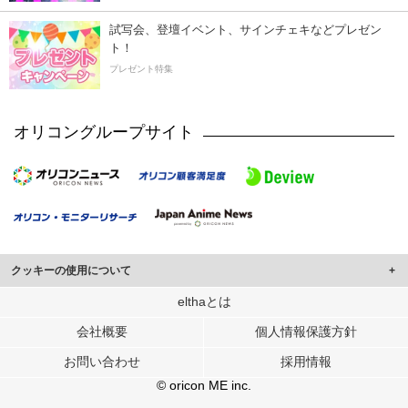
試写会、登壇イベント、サインチェキなどプレゼン
ト！
プレゼント特集
オリコングループサイト
クッキーの使用について
このサイトでは Cookie を使用して、ユーザーに合わせたコンテンツや広告の
elthaとは
表示、ソーシャル メディア機能の提供、広告の表示回数やクリック数の測定を
会社概要
個人情報保護方針
行っています。
また、ユーザーによるサイトの利用状況についても情報を収集し、ソーシャル
お問い合わせ
採用情報
メディアや広告配信、データ解析の各パートナーに提供しています。
各パートナーは、この情報とユーザーが各パートナーに提供した他の情報や、
© oricon ME inc.
ユーザーが各パートナーのサービスを使用したときに収集した他の情報を組み