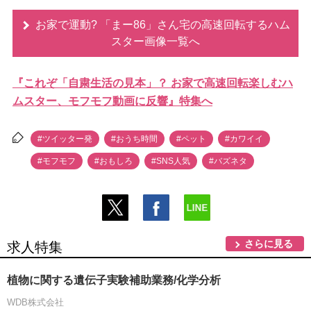
お家で運動? 「まー86」さん宅の高速回転するハム
スター画像一覧へ
『これぞ「自粛生活の見本」？ お家で高速回転楽しむハ
ムスター、モフモフ動画に反響』特集へ
#ツイッター発
#おうち時間
#ペット
#カワイイ
#モフモフ
#おもしろ
#SNS人気
#バズネタ
さらに見る
求人特集
植物に関する遺伝子実験補助業務/化学分析
WDB株式会社