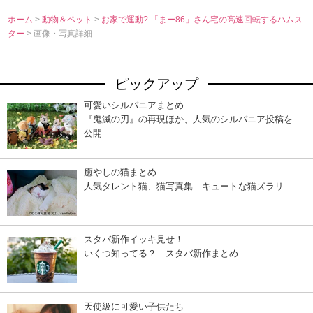
ホーム
>
動物＆ペット
>
お家で運動? 「まー86」さん宅の高速回転するハムス
ター
> 画像・写真詳細
ピックアップ
可愛いシルバニアまとめ
『鬼滅の刃』の再現ほか、人気のシルバニア投稿を
公開
癒やしの猫まとめ
人気タレント猫、猫写真集…キュートな猫ズラリ
スタバ新作イッキ見せ！
いくつ知ってる？ スタバ新作まとめ
天使級に可愛い子供たち