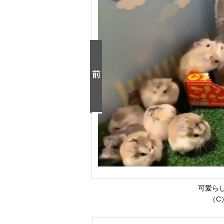
可愛ら
（C