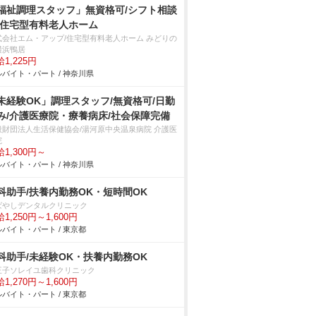
福祉調理スタッフ」無資格可/シフト相談
/住宅型有料老人ホーム
式会社エム・アップ/住宅型有料老人ホーム みどりの
横浜鴨居
1,225円
バイト・パート / 神奈川県
未経験OK」調理スタッフ/無資格可/日勤
み/介護医療院・療養病床/社会保障完備
般財団法人生活保健協会/湯河原中央温泉病院 介護医
院
1,300円～
バイト・パート / 神奈川県
科助手/扶養内勤務OK・短時間OK
ばやしデンタルクリニック
1,250円～1,600円
バイト・パート / 東京都
科助手/未経験OK・扶養内勤務OK
王子ソレイユ歯科クリニック
1,270円～1,600円
バイト・パート / 東京都