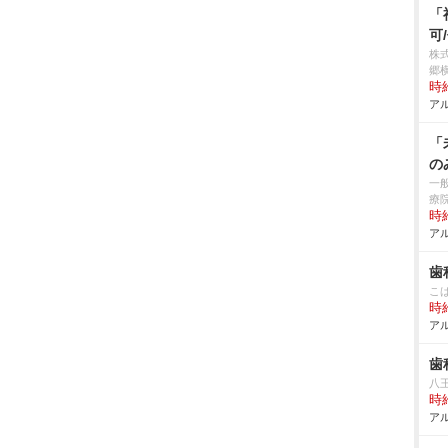
「
可
株
郷
時給
アル
「
の
一
療
時給
アル
歯
こ
時給
アル
歯
八
時給
アル