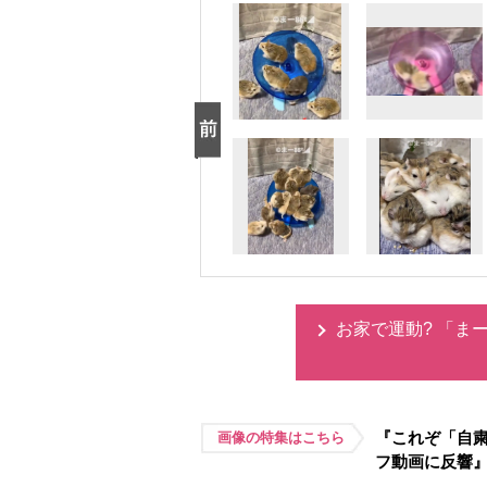
お家で運動? 「ま
『これぞ「自粛
画像の特集はこちら
フ動画に反響