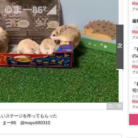
時給
アル
歯
こ
時給
アル
「
の
株式
時給
アル
「
可
医
時給
30
／35
アル
しいステージを作ってもらった
）まー86 @mayu680310