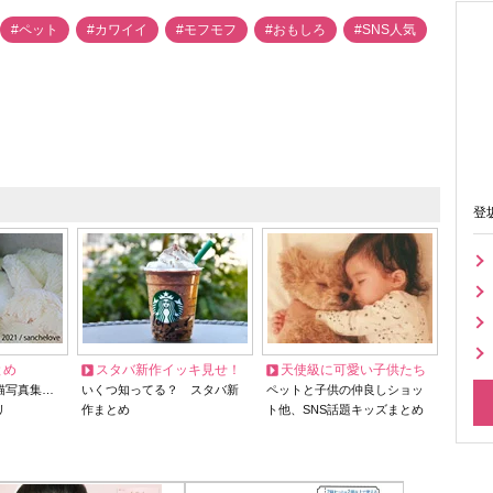
#ペット
#カワイイ
#モフモフ
#おもしろ
#SNS人気
登
とめ
スタバ新作イッキ見せ！
天使級に可愛い子供たち
猫写真集…
いくつ知ってる？ スタバ新
ペットと子供の仲良しショッ
リ
作まとめ
ト他、SNS話題キッズまとめ