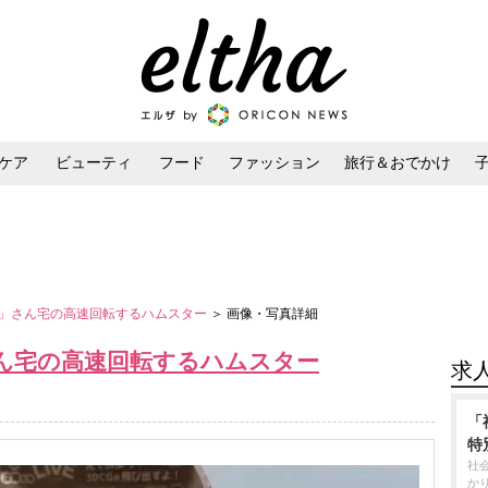
ケア
ビューティ
フード
ファッション
旅行＆おでかけ
ンケア
ダイエット・ボディケア
ヘアスタイル・ヘアアレンジ
86」さん宅の高速回転するハムスター
＞ 画像・写真詳細
さん宅の高速回転するハムスター
求
「
特
社
か