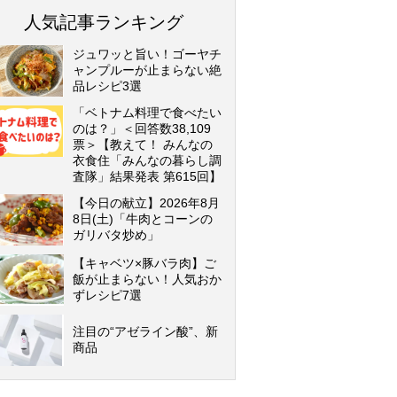
人気記事ランキング
ジュワッと旨い！ゴーヤチ
ャンプルーが止まらない絶
品レシピ3選
「ベトナム料理で食べたい
のは？」＜回答数38,109
票＞【教えて！ みんなの
衣食住「みんなの暮らし調
査隊」結果発表 第615回】
【今日の献立】2026年8月
8日(土)「牛肉とコーンの
ガリバタ炒め」
【キャベツ×豚バラ肉】ご
飯が止まらない！人気おか
ずレシピ7選
注目の“アゼライン酸”、新
商品