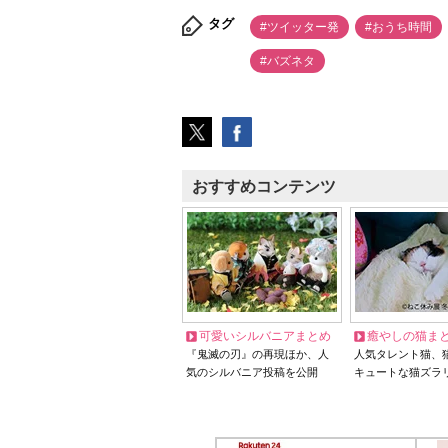
タグ
#ツイッター発
#おうち時間
#バズネタ
おすすめコンテンツ
可愛いシルバニアまとめ
癒やしの猫ま
『鬼滅の刃』の再現ほか、人
人気タレント猫、
気のシルバニア投稿を公開
キュートな猫ズラ