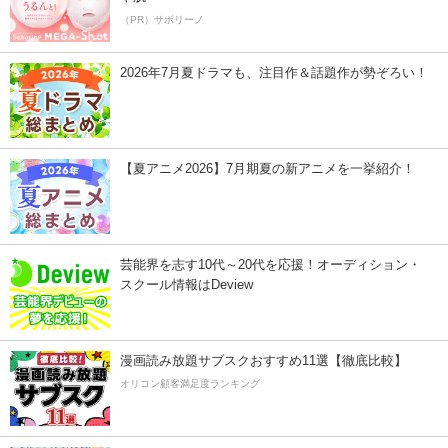
（PR）サボリーノ
2026年7月夏ドラマも、注目作＆話題作が勢ぞろい！
【夏アニメ2026】7月期夏の新アニメを一挙紹介！
芸能界を志す10代～20代を応援！オーディション・
スクール情報はDeview
漫画読み放題サブスクおすすめ11選【徹底比較】
オリコン顧客満足度ランキング