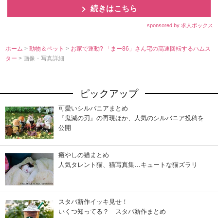
続きはこちら
sponsored by 求人ボックス
ホーム
>
動物＆ペット
>
お家で運動? 「まー86」さん宅の高速回転するハムス
ター
> 画像・写真詳細
ピックアップ
可愛いシルバニアまとめ
『鬼滅の刃』の再現ほか、人気のシルバニア投稿を
公開
癒やしの猫まとめ
人気タレント猫、猫写真集…キュートな猫ズラリ
スタバ新作イッキ見せ！
いくつ知ってる？ スタバ新作まとめ