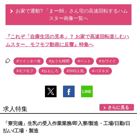
お家で運動? 「まー86」さん宅の高速回転するハム
スター画像一覧へ
『これぞ「自粛生活の見本」？ お家で高速回転楽しむハ
ムスター、モフモフ動画に反響』特集へ
#ツイッター発
#おうち時間
#ペット
#カワイイ
#モフモフ
#おもしろ
#SNS人気
#バズネタ
さらに見る
求人特集
「寮完備」生乳の受入作業業務/即入寮/製造・工場/日勤/日
払い/工場・製造