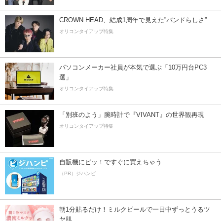
CROWN HEAD、結成1周年で見えた”バンドらしさ”
オリコンタイアップ特集
パソコンメーカー社員が本気で選ぶ「10万円台PC3
選」
オリコンタイアップ特集
「別班のよう」腕時計で『VIVANT』の世界観再現
オリコンタイアップ特集
自販機にピッ！ですぐに買えちゃう
（PR）ジハンピ
朝1分貼るだけ！ミルクピールで一日中ずっとうるツ
ヤ肌