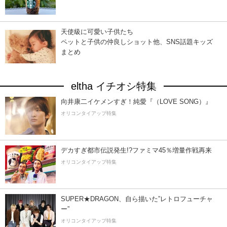
天使級に可愛い子供たち
ペットと子供の仲良しショット他、SNS話題キッズ
まとめ
eltha イチオシ特集
向井康二イケメンすぎ！純愛『（LOVE SONG）』
オリコンタイアップ特集
デカすぎ都市伝説発生!?ファミマ45％増量作戦再来
オリコンタイアップ特集
SUPER★DRAGON、自ら描いた”レトロフューチャ
ー”
オリコンタイアップ特集