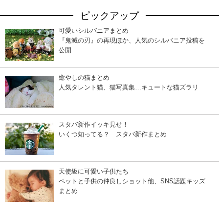
ピックアップ
可愛いシルバニアまとめ
『鬼滅の刃』の再現ほか、人気のシルバニア投稿を
公開
癒やしの猫まとめ
人気タレント猫、猫写真集…キュートな猫ズラリ
スタバ新作イッキ見せ！
いくつ知ってる？ スタバ新作まとめ
天使級に可愛い子供たち
ペットと子供の仲良しショット他、SNS話題キッズ
まとめ