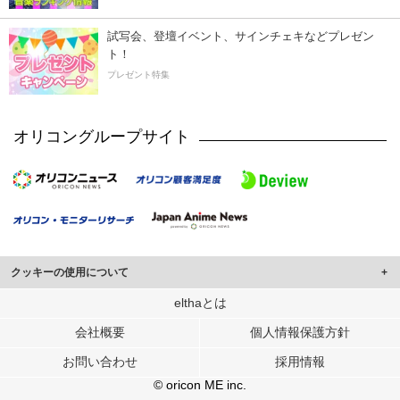
試写会、登壇イベント、サインチェキなどプレゼン
ト！
プレゼント特集
オリコングループサイト
クッキーの使用について
このサイトでは Cookie を使用して、ユーザーに合わせたコンテンツや広告の
elthaとは
表示、ソーシャル メディア機能の提供、広告の表示回数やクリック数の測定を
会社概要
個人情報保護方針
行っています。
また、ユーザーによるサイトの利用状況についても情報を収集し、ソーシャル
お問い合わせ
採用情報
メディアや広告配信、データ解析の各パートナーに提供しています。
各パートナーは、この情報とユーザーが各パートナーに提供した他の情報や、
© oricon ME inc.
ユーザーが各パートナーのサービスを使用したときに収集した他の情報を組み