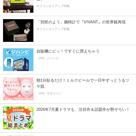
オリコンタイアップ特集
「別班のよう」腕時計で『VIVANT』の世界観再現
オリコンタイアップ特集
自販機にピッ！ですぐに買えちゃう
（PR）ジハンピ
朝1分貼るだけ！ミルクピールで一日中ずっとうるツ
ヤ肌
（PR）サボリーノ
2026年7月夏ドラマも、注目作＆話題作が勢ぞろい！