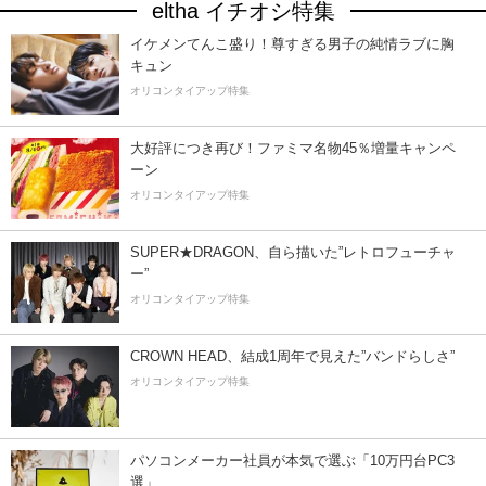
eltha イチオシ特集
イケメンてんこ盛り！尊すぎる男子の純情ラブに胸
キュン
オリコンタイアップ特集
大好評につき再び！ファミマ名物45％増量キャンペ
ーン
オリコンタイアップ特集
SUPER★DRAGON、自ら描いた”レトロフューチャ
ー”
オリコンタイアップ特集
CROWN HEAD、結成1周年で見えた”バンドらしさ”
オリコンタイアップ特集
パソコンメーカー社員が本気で選ぶ「10万円台PC3
選」