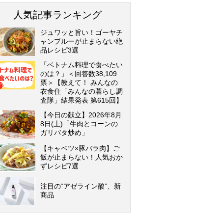
人気記事ランキング
ジュワッと旨い！ゴーヤチ
ャンプルーが止まらない絶
品レシピ3選
「ベトナム料理で食べたい
のは？」＜回答数38,109
票＞【教えて！ みんなの
衣食住「みんなの暮らし調
査隊」結果発表 第615回】
【今日の献立】2026年8月
8日(土)「牛肉とコーンの
ガリバタ炒め」
【キャベツ×豚バラ肉】ご
飯が止まらない！人気おか
ずレシピ7選
注目の“アゼライン酸”、新
商品