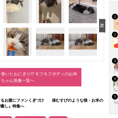
巻いたおにぎり!? モフモフボディのお米
ちゃん画像一覧へ
なるお腹にファンくぎづけ 俵むすびのような猫・お米の
が癒し』特集へ