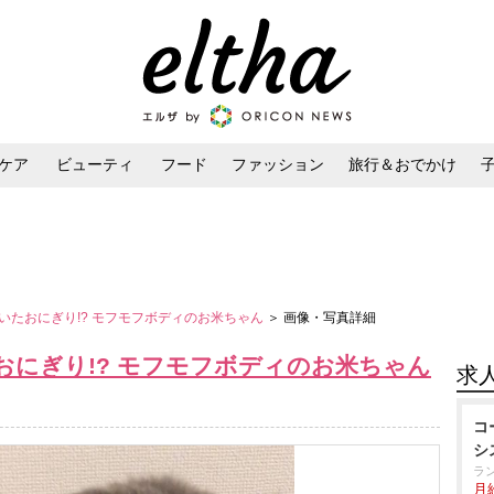
ケア
ビューティ
フード
ファッション
旅行＆おでかけ
ンケア
ダイエット・ボディケア
ヘアスタイル・ヘアアレンジ
いたおにぎり!? モフモフボディのお米ちゃん
＞ 画像・写真詳細
おにぎり!? モフモフボディのお米ちゃん
求
コ
シ
ラ
月給