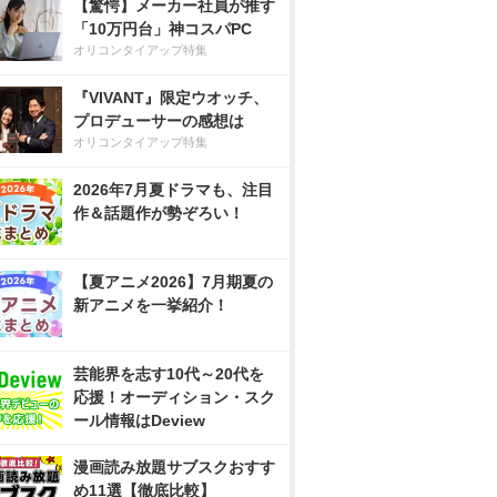
【驚愕】メーカー社員が推す
「10万円台」神コスパPC
オリコンタイアップ特集
『VIVANT』限定ウオッチ、
プロデューサーの感想は
オリコンタイアップ特集
2026年7月夏ドラマも、注目
作＆話題作が勢ぞろい！
【夏アニメ2026】7月期夏の
新アニメを一挙紹介！
芸能界を志す10代～20代を
応援！オーディション・スク
ール情報はDeview
漫画読み放題サブスクおすす
め11選【徹底比較】