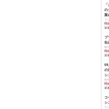
「
の
案
ラ
時給
派遣
プ
缶
株
時給
派遣
0
の
シ
株
時給
派遣
コ
シ
ラ