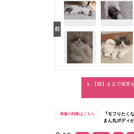
【猫】まるで海苔を
『モフりたく
画像の特集はこちら
まん丸ボディ