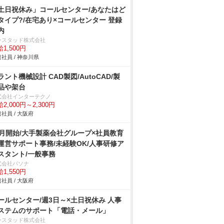
土日祝休み」コールセンター/あなたはど
タイプ?/在宅あり×コールセンター 登録
内
ンスタッド株式会社
1,500円
社員 / 神奈川県
ラント機械設計 CAD製図/AutoCAD/製
品や架台
式会社インターテクノ
2,000円～2,300円
社員 / 大阪府
9月開始/大手製薬会社グループ×社員教育
運営サポート事務/未経験OK/人事研修ア
スタント/一般事務
式会社パソナ
1,550円
社員 / 大阪府
ールセンター/週3日～×土日祝休み 人事
ステムのサポート「電話・メール」
ンスタッド株式会社