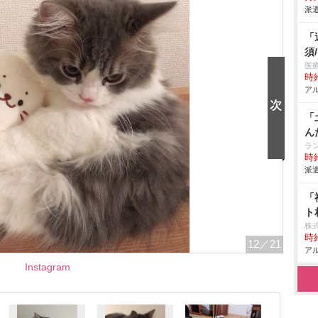
派遣
「
須
医
時給
アル
「
ん
ラ
時給
派遣
「
ト
株
時給
12
／21
アル
Instagram