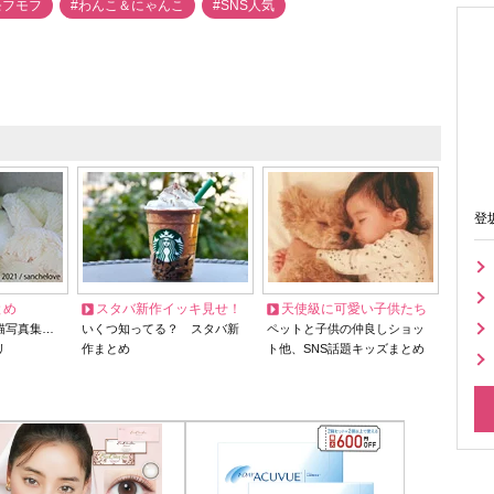
モフモフ
#わんこ＆にゃんこ
#SNS人気
登
とめ
スタバ新作イッキ見せ！
天使級に可愛い子供たち
猫写真集…
いくつ知ってる？ スタバ新
ペットと子供の仲良しショッ
リ
作まとめ
ト他、SNS話題キッズまとめ