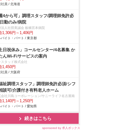
社員 / 北海道
週4から可」調理スタッフ/調理師免許必
/日勤のみ/病院
療法人社団美誠会 板橋宮本病院
1,306円～1,406円
バイト・パート / 東京都
土日祝休み」コールセンター/4名募集 か
たんWi-Fiサービスの案内
ンスタッド株式会社
1,450円
社員 / 大阪府
福祉調理スタッフ」調理師免許必須/シフ
相談可/介護付き有料老人ホーム
式会社川島コーポレーション/サニーライフ名古屋南
1,140円～1,250円
バイト・パート / 愛知県
続きはこちら
sponsored by 求人ボックス