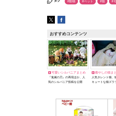
タグ
#動物
#ペット
#猫
#
おすすめコンテンツ
可愛いシルバニアまとめ
癒やしの猫ま
『鬼滅の刃』の再現ほか、人
人気タレント猫、
気のシルバニア投稿を公開
キュートな猫ズラ