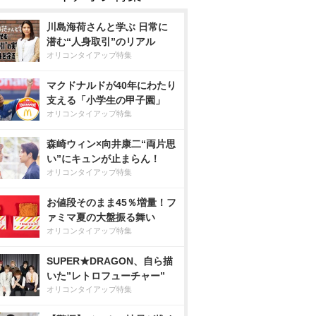
川島海荷さんと学ぶ 日常に
潜む“人身取引”のリアル
オリコンタイアップ特集
マクドナルドが40年にわたり
支える「小学生の甲子園」
オリコンタイアップ特集
森崎ウィン×向井康二“両片思
い”にキュンが止まらん！
オリコンタイアップ特集
お値段そのまま45％増量！フ
ァミマ夏の大盤振る舞い
オリコンタイアップ特集
SUPER★DRAGON、自ら描
いた”レトロフューチャー”
オリコンタイアップ特集