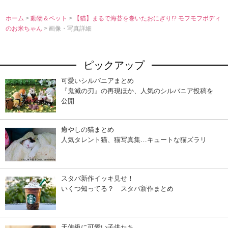
ホーム
>
動物＆ペット
>
【猫】まるで海苔を巻いたおにぎり!? モフモフボディ
のお米ちゃん
> 画像・写真詳細
ピックアップ
可愛いシルバニアまとめ
『鬼滅の刃』の再現ほか、人気のシルバニア投稿を
公開
癒やしの猫まとめ
人気タレント猫、猫写真集…キュートな猫ズラリ
スタバ新作イッキ見せ！
いくつ知ってる？ スタバ新作まとめ
天使級に可愛い子供たち