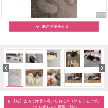
6
／21
他の画像をみる
【猫】まるで海苔を巻いたおにぎり!? モフモフボデ
ィのお米ちゃん画像一覧へ