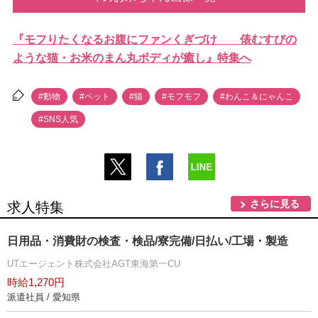
『モフりたくなるお腹にファンくぎづけ 俵むすびの
ような猫・お米のまん丸ボディが癒し』特集へ
#動物
#ペット
#猫
#モフモフ
#わんこ＆にゃんこ
#SNS人気
さらに見る
求人特集
日用品・消費財の検査・検品/寮完備/日払い/工場・製造
UTエージェント株式会社AGT東海第一CU
時給1,270円
派遣社員 / 愛知県