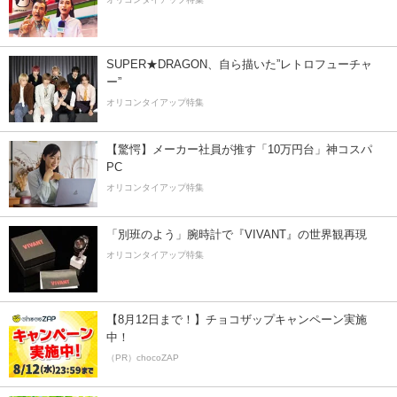
SUPER★DRAGON、自ら描いた”レトロフューチャ
ー”
オリコンタイアップ特集
【驚愕】メーカー社員が推す「10万円台」神コスパ
PC
オリコンタイアップ特集
「別班のよう」腕時計で『VIVANT』の世界観再現
オリコンタイアップ特集
【8月12日まで！】チョコザップキャンペーン実施
中！
（PR）chocoZAP