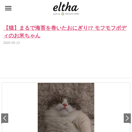
【猫】まるで海苔を巻いたおにぎり!? モフモフボデ
ィのお米ちゃん
2020-05-13