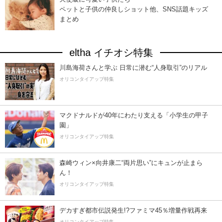
ペットと子供の仲良しショット他、SNS話題キッズ
まとめ
eltha イチオシ特集
川島海荷さんと学ぶ 日常に潜む“人身取引”のリアル
オリコンタイアップ特集
マクドナルドが40年にわたり支える「小学生の甲子
園」
オリコンタイアップ特集
森崎ウィン×向井康二“両片思い”にキュンが止まら
ん！
オリコンタイアップ特集
デカすぎ都市伝説発生!?ファミマ45％増量作戦再来
オリコンタイアップ特集