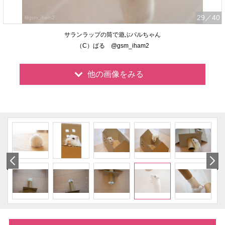
29
／40
サランラップの筒で遊ぶパルちゃん
（C）ぱる @gsm_iham2
他の画像をみる