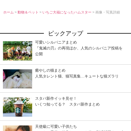
ホーム
>
動物＆ペット
>
いちご大福になったハムスター
> 画像・写真詳細
ピックアップ
可愛いシルバニアまとめ
『鬼滅の刃』の再現ほか、人気のシルバニア投稿を
公開
癒やしの猫まとめ
人気タレント猫、猫写真集…キュートな猫ズラリ
スタバ新作イッキ見せ！
いくつ知ってる？ スタバ新作まとめ
天使級に可愛い子供たち