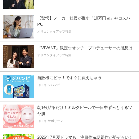
【驚愕】メーカー社員が推す「10万円台」神コスパ
PC
オリコンタイアップ特集
『VIVANT』限定ウオッチ、プロデューサーの感想は
オリコンタイアップ特集
自販機にピッ！ですぐに買えちゃう
（PR）ジハンピ
朝1分貼るだけ！ミルクピールで一日中ずっとうるツ
ヤ肌
（PR）サボリーノ
2026年7月夏ドラマも、注目作＆話題作が勢ぞろい！