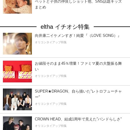
ペットと子供の仲良しショット他、SNS話題キッズ
まとめ
eltha イチオシ特集
向井康二イケメンすぎ！純愛『（LOVE SONG）』
オリコンタイアップ特集
お値段そのまま45％増量！ファミマ夏の大盤振る舞
い
オリコンタイアップ特集
SUPER★DRAGON、自ら描いた”レトロフューチャ
ー”
オリコンタイアップ特集
CROWN HEAD、結成1周年で見えた”バンドらしさ”
オリコンタイアップ特集