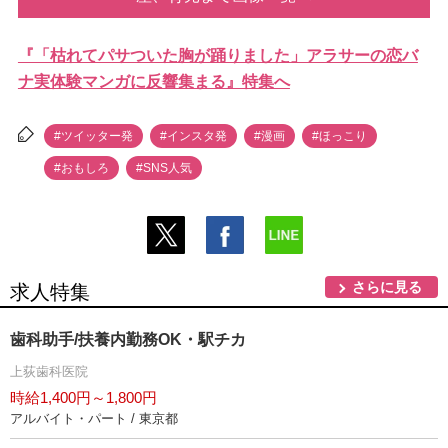
『「枯れてパサついた胸が踊りました」アラサーの恋バ
ナ実体験マンガに反響集まる』特集へ
#ツイッター発
#インスタ発
#漫画
#ほっこり
#おもしろ
#SNS人気
さらに見る
求人特集
歯科助手/扶養内勤務OK・駅チカ
上荻歯科医院
時給1,400円～1,800円
アルバイト・パート / 東京都