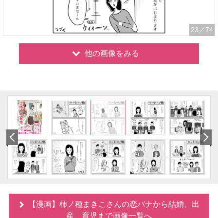
23
／74
他の画像をみる
【漫画】柿ノ種まきこさんの恋バナから結婚、出
産、育児まで画像一覧へ