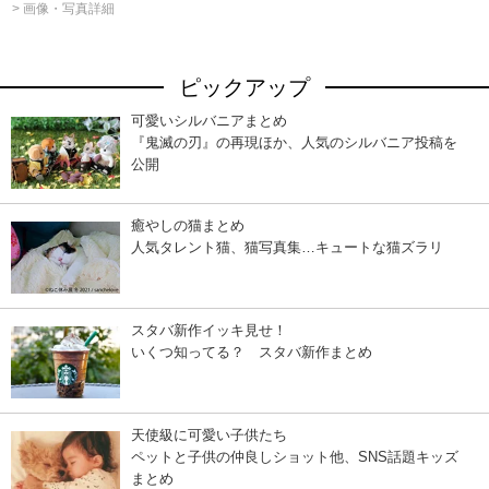
> 画像・写真詳細
ピックアップ
可愛いシルバニアまとめ
『鬼滅の刃』の再現ほか、人気のシルバニア投稿を
公開
癒やしの猫まとめ
人気タレント猫、猫写真集…キュートな猫ズラリ
スタバ新作イッキ見せ！
いくつ知ってる？ スタバ新作まとめ
天使級に可愛い子供たち
ペットと子供の仲良しショット他、SNS話題キッズ
まとめ