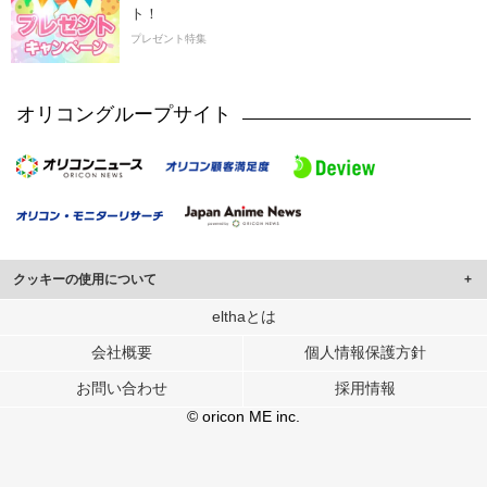
ト！
プレゼント特集
オリコングループサイト
クッキーの使用について
このサイトでは Cookie を使用して、ユーザーに合わせたコンテンツや広告の
elthaとは
表示、ソーシャル メディア機能の提供、広告の表示回数やクリック数の測定を
会社概要
個人情報保護方針
行っています。
また、ユーザーによるサイトの利用状況についても情報を収集し、ソーシャル
お問い合わせ
採用情報
メディアや広告配信、データ解析の各パートナーに提供しています。
各パートナーは、この情報とユーザーが各パートナーに提供した他の情報や、
© oricon ME inc.
ユーザーが各パートナーのサービスを使用したときに収集した他の情報を組み
合わせて使用することがあります。