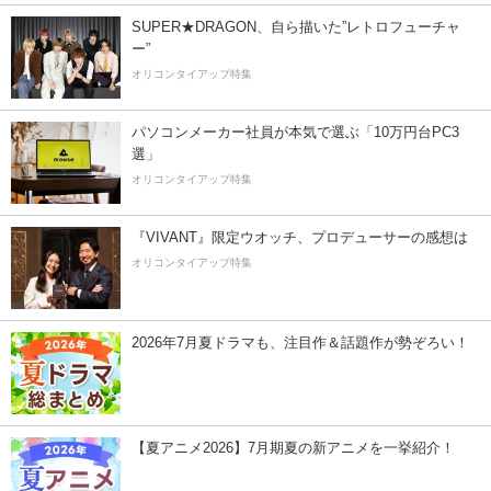
SUPER★DRAGON、自ら描いた”レトロフューチャ
ー”
オリコンタイアップ特集
パソコンメーカー社員が本気で選ぶ「10万円台PC3
選」
オリコンタイアップ特集
『VIVANT』限定ウオッチ、プロデューサーの感想は
オリコンタイアップ特集
2026年7月夏ドラマも、注目作＆話題作が勢ぞろい！
【夏アニメ2026】7月期夏の新アニメを一挙紹介！