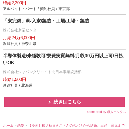
時給2,300円
アルバイト・パート / 契約社員 / 東京都
「寮完備」/即入寮/製造・工場/工場・製造
株式会社京栄センター
月給24万6,000円
派遣社員 / 神奈川県
半導体製造/未経験可/寮費実質無料/月収30万円以上可/日払
いOK
株式会社ジャパンクリエイト北日本事業統括部
時給1,500円
派遣社員 / 北海道
続きはこちら
sponsored by 求人ボックス
ホーム
>
恋愛
>
【漫画】柿ノ種まきこさんの恋バナから結婚、出産、育児まで