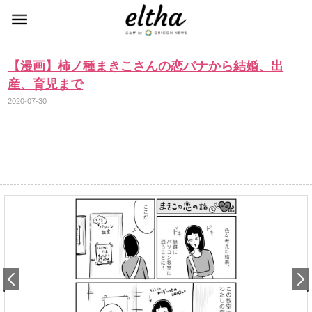
【漫画】柿ノ種まきこさんの恋バナから結婚、出
産、育児まで
2020-07-30