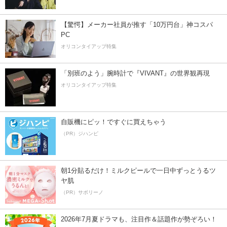
【驚愕】メーカー社員が推す「10万円台」神コスパ
PC
オリコンタイアップ特集
「別班のよう」腕時計で『VIVANT』の世界観再現
オリコンタイアップ特集
自販機にピッ！ですぐに買えちゃう
（PR）ジハンピ
朝1分貼るだけ！ミルクピールで一日中ずっとうるツ
ヤ肌
（PR）サボリーノ
2026年7月夏ドラマも、注目作＆話題作が勢ぞろい！