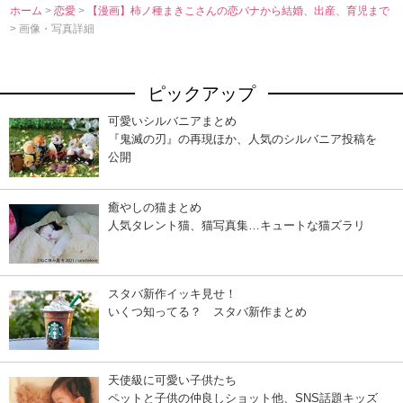
ホーム
>
恋愛
>
【漫画】柿ノ種まきこさんの恋バナから結婚、出産、育児まで
> 画像・写真詳細
ピックアップ
可愛いシルバニアまとめ
『鬼滅の刃』の再現ほか、人気のシルバニア投稿を
公開
癒やしの猫まとめ
人気タレント猫、猫写真集…キュートな猫ズラリ
スタバ新作イッキ見せ！
いくつ知ってる？ スタバ新作まとめ
天使級に可愛い子供たち
ペットと子供の仲良しショット他、SNS話題キッズ