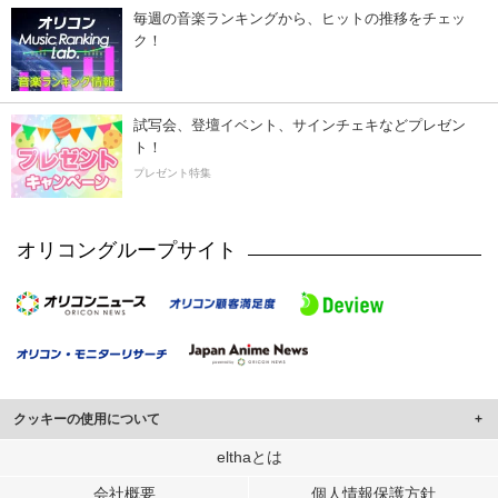
毎週の音楽ランキングから、ヒットの推移をチェッ
ク！
試写会、登壇イベント、サインチェキなどプレゼン
ト！
プレゼント特集
オリコングループサイト
クッキーの使用について
このサイトでは Cookie を使用して、ユーザーに合わせたコンテンツや広告の
elthaとは
表示、ソーシャル メディア機能の提供、広告の表示回数やクリック数の測定を
会社概要
個人情報保護方針
行っています。