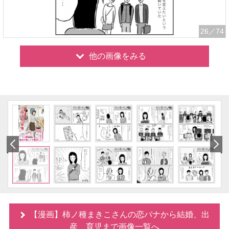
26
／74
他の画像をみる
【漫画】柿ノ種まきこさんの恋バナから結婚、出
産、育児まで画像一覧へ