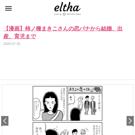
【漫画】柿ノ種まきこさんの恋バナから結婚、出
産、育児まで
2020-07-30