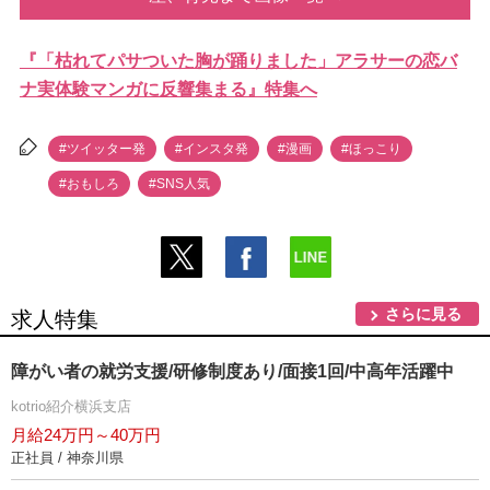
『「枯れてパサついた胸が踊りました」アラサーの恋バ
ナ実体験マンガに反響集まる』特集へ
#ツイッター発
#インスタ発
#漫画
#ほっこり
#おもしろ
#SNS人気
さらに見る
求人特集
障がい者の就労支援/研修制度あり/面接1回/中高年活躍中
kotrio紹介横浜支店
月給24万円～40万円
正社員 / 神奈川県