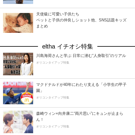
天使級に可愛い子供たち
ペットと子供の仲良しショット他、SNS話題キッズ
まとめ
eltha イチオシ特集
川島海荷さんと学ぶ 日常に潜む“人身取引”のリアル
オリコンタイアップ特集
マクドナルドが40年にわたり支える「小学生の甲子
園」
オリコンタイアップ特集
森崎ウィン×向井康二“両片思い”にキュンが止まら
ん！
オリコンタイアップ特集