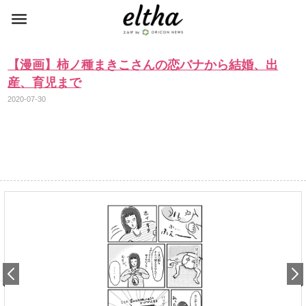
【漫画】柿ノ種まきこさんの恋バナから結婚、出
産、育児まで
2020-07-30