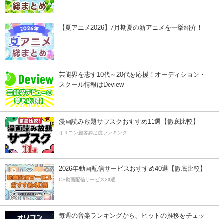
【夏アニメ2026】7月期夏の新アニメを一挙紹介！
芸能界を志す10代～20代を応援！オーディション・
スクール情報はDeview
漫画読み放題サブスクおすすめ11選【徹底比較】
オリコン顧客満足度ランキング
2026年動画配信サービスおすすめ40選【徹底比較】
CS動画配信サービス20選
毎週の音楽ランキングから、ヒットの推移をチェッ