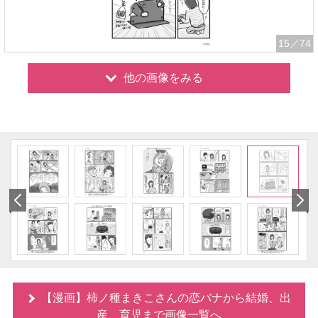
15
／74
他の画像をみる
【漫画】柿ノ種まきこさんの恋バナから結婚、出
産、育児まで画像一覧へ