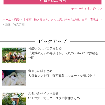
続きはこちら
sponsored by 求人ボックス
ホーム
>
恋愛
>
【漫画】柿ノ種まきこさんの恋バナから結婚、出産、育児まで
> 画像・写真詳細
ピックアップ
可愛いシルバニアまとめ
『鬼滅の刃』の再現ほか、人気のシルバニア投稿を
公開
癒やしの猫まとめ
人気タレント猫、猫写真集…キュートな猫ズラリ
スタバ新作イッキ見せ！
いくつ知ってる？ スタバ新作まとめ