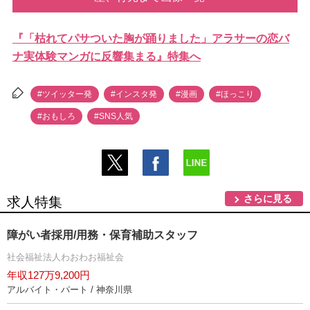
『「枯れてパサついた胸が踊りました」アラサーの恋バ
ナ実体験マンガに反響集まる』特集へ
#ツイッター発
#インスタ発
#漫画
#ほっこり
#おもしろ
#SNS人気
さらに見る
求人特集
障がい者採用/用務・保育補助スタッフ
社会福祉法人わおわお福祉会
年収127万9,200円
アルバイト・パート / 神奈川県