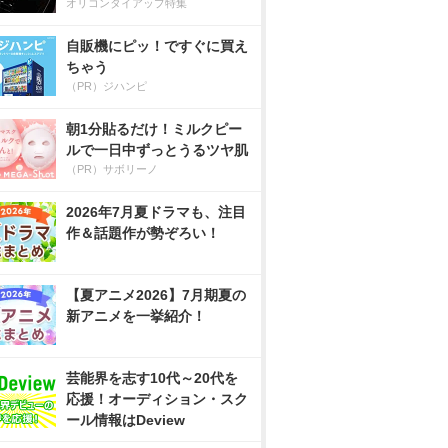
オリコンタイアップ特集
自販機にピッ！ですぐに買え
ちゃう
（PR）ジハンピ
朝1分貼るだけ！ミルクピー
ルで一日中ずっとうるツヤ肌
（PR）サボリーノ
2026年7月夏ドラマも、注目
作＆話題作が勢ぞろい！
【夏アニメ2026】7月期夏の
新アニメを一挙紹介！
芸能界を志す10代～20代を
応援！オーディション・スク
ール情報はDeview