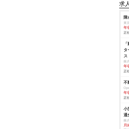
求
障
東
年
正社
「
タ
ス
株
年
正社
不
Op
年
正社
小
通
株
月給