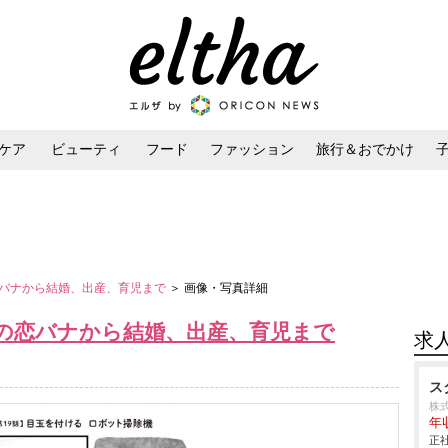
ケア
ビューティ
フード
ファッション
旅行＆おでかけ
ンケア
ダイエット・ボディケア
ヘアスタイル・ヘアアレンジ
バナから結婚、出産、育児まで
＞ 画像・写真詳細
の恋バナから結婚、出産、育児まで
求
ス
株
年
正社