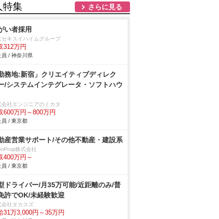
人特集
さらに見る
がい者採用
京セキスイハイムグループ
収312万円
員 / 神奈川県
勤務地:新宿」クリエイティブディレク
ー/システムインテグレータ・ソフトハウ
式会社エンジニアのミカタ
収600万円～800万円
員 / 東京都
動産営業サポート/その他不動産・建設系
enProp株式会社
収400万円～
員 / 東京都
型ドライバー/月35万可能/近距離のみ/普
免許でOK/未経験歓迎
式会社タカスズ
31万3,000円～35万円