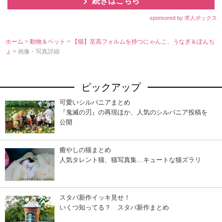
続きはこちら
sponsored by 求人ボックス
ホーム
>
動物＆ペット
>
【猫】至高フォルムを持つにゃんこ、うなぎ＆ぽんち
ょ
> 画像・写真詳細
ピックアップ
可愛いシルバニアまとめ
『鬼滅の刃』の再現ほか、人気のシルバニア投稿を
公開
癒やしの猫まとめ
人気タレント猫、猫写真集…キュートな猫ズラリ
スタバ新作イッキ見せ！
いくつ知ってる？ スタバ新作まとめ