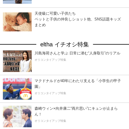
天使級に可愛い子供たち
ペットと子供の仲良しショット他、SNS話題キッズ
まとめ
eltha イチオシ特集
川島海荷さんと学ぶ 日常に潜む“人身取引”のリアル
オリコンタイアップ特集
マクドナルドが40年にわたり支える「小学生の甲子
園」
オリコンタイアップ特集
森崎ウィン×向井康二“両片思い”にキュンが止まら
ん！
オリコンタイアップ特集