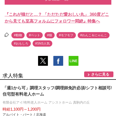
『これが猫だと…？ 「ただただ愛おしい丸」 360度どこ
から見ても至高フォルムにフォロワー悶絶』特集へ
#動物
#ペット
#猫
#モフモフ
#わんこ＆にゃんこ
#おもしろ
#SNS人気
さらに見る
求人特集
「週1から可」調理スタッフ/調理師免許必須/シフト相談可/
住宅型有料老人ホーム
有限会社アイ/有料老人ホーム アシストホーム 真駒内の丘
時給1,100円～1,200円
アルバイト・パート / 北海道