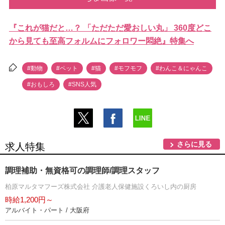
『これが猫だと…？ 「ただただ愛おしい丸」 360度どこ
から見ても至高フォルムにフォロワー悶絶』特集へ
#動物
#ペット
#猫
#モフモフ
#わんこ＆にゃんこ
#おもしろ
#SNS人気
さらに見る
求人特集
調理補助・無資格可の調理師/調理スタッフ
柏原マルタマフーズ株式会社 介護老人保健施設くろいし内の厨房
時給1,200円～
アルバイト・パート / 大阪府