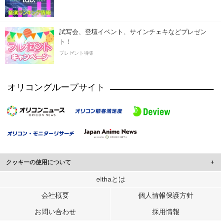
試写会、登壇イベント、サインチェキなどプレゼン
ト！
プレゼント特集
オリコングループサイト
クッキーの使用について
このサイトでは Cookie を使用して、ユーザーに合わせたコンテンツや広告の
elthaとは
表示、ソーシャル メディア機能の提供、広告の表示回数やクリック数の測定を
会社概要
個人情報保護方針
行っています。
また、ユーザーによるサイトの利用状況についても情報を収集し、ソーシャル
お問い合わせ
採用情報
メディアや広告配信、データ解析の各パートナーに提供しています。
各パートナーは、この情報とユーザーが各パートナーに提供した他の情報や、