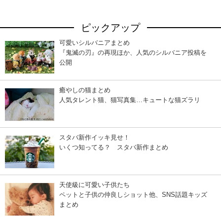
ピックアップ
可愛いシルバニアまとめ
『鬼滅の刃』の再現ほか、人気のシルバニア投稿を
公開
癒やしの猫まとめ
人気タレント猫、猫写真集…キュートな猫ズラリ
スタバ新作イッキ見せ！
いくつ知ってる？ スタバ新作まとめ
天使級に可愛い子供たち
ペットと子供の仲良しショット他、SNS話題キッズ
まとめ