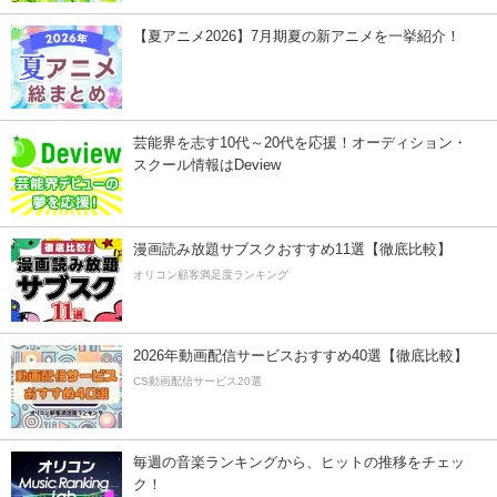
【夏アニメ2026】7月期夏の新アニメを一挙紹介！
芸能界を志す10代～20代を応援！オーディション・
スクール情報はDeview
漫画読み放題サブスクおすすめ11選【徹底比較】
オリコン顧客満足度ランキング
2026年動画配信サービスおすすめ40選【徹底比較】
CS動画配信サービス20選
毎週の音楽ランキングから、ヒットの推移をチェッ
ク！