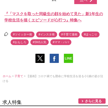
次へ
『「マスクを取った同級生の顔を始めて見た」新1年生の
学校生活を描くエピソードが心打つ』特集へ
#ツイッター発
#インスタ発
#子育て漫画
#ほっこり
#おもしろ
#SNS人気
#ママ・パパ
ホーム
>
子育て
> 【漫画】コロナ禍でも懸命に学校生活を送る小1娘の姿が泣
ける
さらに見る
求人特集