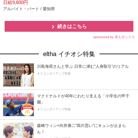
日給9,600円
アルバイト・パート / 愛知県
続きはこちら
sponsored by 求人ボックス
eltha イチオシ特集
川島海荷さんと学ぶ 日常に潜む“人身取引”のリアル
オリコンタイアップ特集
マクドナルドが40年にわたり支える「小学生の甲子
園」
オリコンタイアップ特集
森崎ウィン×向井康二“両片思い”にキュンが止まら
ん！