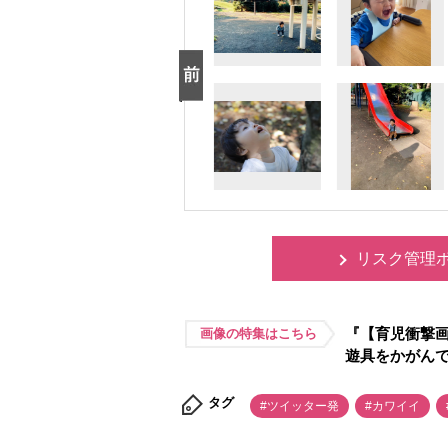
リスク管理
『【育児衝撃画
画像の特集はこちら
遊具をかがんで
タグ
#ツイッター発
#カワイイ