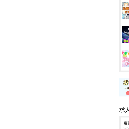
求
農
W