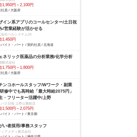
1,950円～2,100円
社員 / 大阪府
ザイン系アプリのコールセンター/土日祝
み/営業経験が活かせる
式会社ベルシステム24
1,450円
バイト・パート / 契約社員 / 北海道
ェネリック医薬品の分析業務/化学分析
DB株式会社
1,750円～1,800円
社員 / 大阪府
チンコホールスタッフ/Wワーク・副業
/研修中でも高時給「最大時給2075円」
生・フリーター活躍中/上野
スパス日拓 上野公園前店
1,500円～2,075円
バイト・パート / 東京都
がい者採用/事務スタッフ
フィアメディ株式会社
バイト・パート / 神奈川県