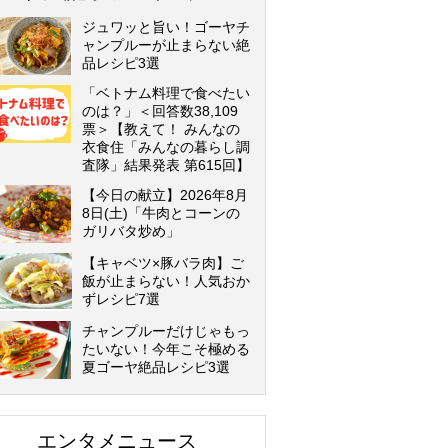
ジュワッと旨い！ゴーヤチ
ャンプルーが止まらない絶
品レシピ3選
「ベトナム料理で食べたい
のは？」＜回答数38,109
票＞【教えて！ みんなの
衣食住「みんなの暮らし調
査隊」結果発表 第615回】
【今日の献立】2026年8月
8日(土)「牛肉とコーンの
ガリバタ炒め」
【キャベツ×豚バラ肉】ご
飯が止まらない！人気おか
ずレシピ7選
チャンプルーだけじゃもっ
たいない！今年こそ極める
夏ゴーヤ絶品レシピ3選
エンタメニュース