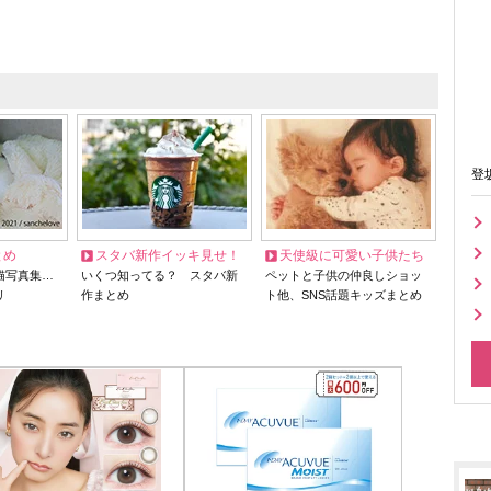
登
とめ
スタバ新作イッキ見せ！
天使級に可愛い子供たち
猫写真集…
いくつ知ってる？ スタバ新
ペットと子供の仲良しショッ
リ
作まとめ
ト他、SNS話題キッズまとめ