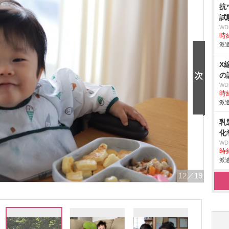
抗
試
W
時給
派遣
X
の
W
時給
派遣
乳
化
W
時給
派遣
12
／19