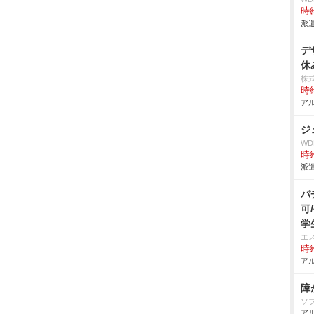
時給
派遣
デ
休
株
時給
アル
ジ
W
時給
派遣
パ
可
学
エ
時給
アル
障
ソ
アル