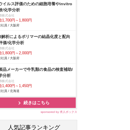
ウイルス評価のための細胞培養やinvitro
験/化学分析
DB株式会社
1,700円～1,800円
社員 / 大阪府
線解析によるポリマーの結晶化度と配向
評価/化学分析
DB株式会社
1,800円～2,000円
社員 / 大阪府
製品メーカーで牛乳類の食品の検査補助/
学分析
DB株式会社
1,400円～1,450円
社員 / 北海道
続きはこちら
sponsored by 求人ボックス
人気記事ランキング