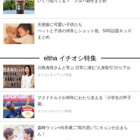
いくつ知ってる？ スタバ新作まとめ
天使級に可愛い子供たち
ペットと子供の仲良しショット他、SNS話題キッズ
まとめ
eltha イチオシ特集
川島海荷さんと学ぶ 日常に潜む“人身取引”のリアル
オリコンタイアップ特集
マクドナルドが40年にわたり支える「小学生の甲子
園」
オリコンタイアップ特集
森崎ウィン×向井康二“両片思い”にキュンが止まら
ん！