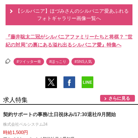
【シルバニア】ほづみさんのシルバニア愛あふれる
フォトギャラリー画像一覧へ
『藤井聡太二冠がシルバニアファミリーたちと将棋？ “世
紀の対局”の裏にある溢れ出るシルバニア愛』特集へ
#ツイッター発
#ほっこり
#SNS人気
さらに見る
求人特集
契約サポートの事務/土日祝休み/17:30退社/9月開始
株式会社ベルシステム24
時給1,500円