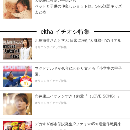
天使級に可愛い子供たち
ペットと子供の仲良しショット他、SNS話題キッズ
まとめ
eltha イチオシ特集
川島海荷さんと学ぶ 日常に潜む“人身取引”のリアル
オリコンタイアップ特集
マクドナルドが40年にわたり支える「小学生の甲子
園」
オリコンタイアップ特集
向井康二イケメンすぎ！純愛『（LOVE SONG）』
オリコンタイアップ特集
デカすぎ都市伝説発生!?ファミマ45％増量作戦再来