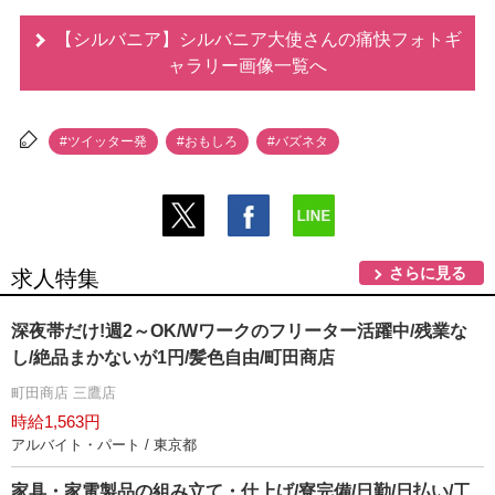
【シルバニア】シルバニア大使さんの痛快フォトギ
ャラリー画像一覧へ
#ツイッター発
#おもしろ
#バズネタ
さらに見る
求人特集
深夜帯だけ!週2～OK/Wワークのフリーター活躍中/残業な
し/絶品まかないが1円/髪色自由/町田商店
町田商店 三鷹店
時給1,563円
アルバイト・パート / 東京都
家具・家電製品の組み立て・仕上げ/寮完備/日勤/日払い/工