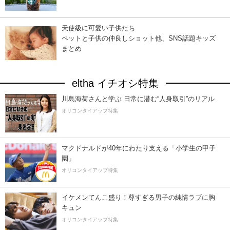
天使級に可愛い子供たち
ペットと子供の仲良しショット他、SNS話題キッズ
まとめ
eltha イチオシ特集
川島海荷さんと学ぶ 日常に潜む“人身取引”のリアル
オリコンタイアップ特集
マクドナルドが40年にわたり支える「小学生の甲子
園」
オリコンタイアップ特集
イケメンてんこ盛り！尊すぎる男子の純情ラブに胸
キュン
オリコンタイアップ特集