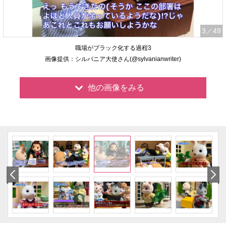
3
／49
職場がブラック化する過程3
画像提供：シルバニア大使さん(@sylvanianwriter)
他の画像をみる