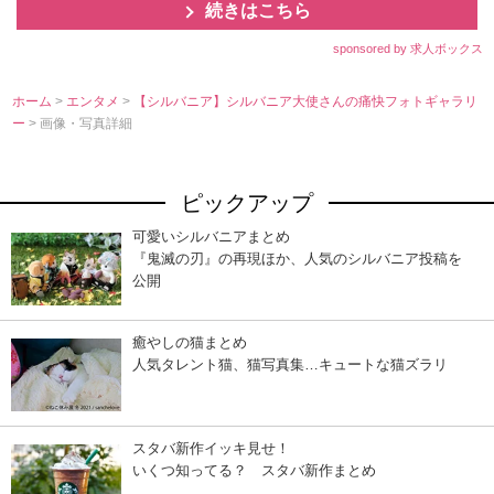
続きはこちら
sponsored by 求人ボックス
ホーム
>
エンタメ
>
【シルバニア】シルバニア大使さんの痛快フォトギャラリ
ー
> 画像・写真詳細
ピックアップ
可愛いシルバニアまとめ
『鬼滅の刃』の再現ほか、人気のシルバニア投稿を
公開
癒やしの猫まとめ
人気タレント猫、猫写真集…キュートな猫ズラリ
スタバ新作イッキ見せ！
いくつ知ってる？ スタバ新作まとめ