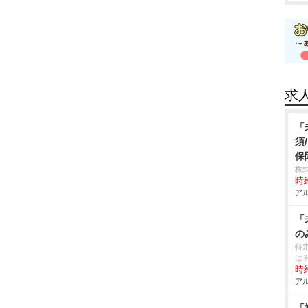
求
「
須
保
株
時給
アル
「
の
特
は
時給
アル