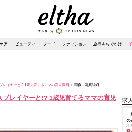
ケア
ビューティ
フード
ファッション
旅行＆おでかけ
ンケア
ダイエット・ボディケア
ヘアスタイル・ヘアアレンジ
レイヤーと!? 1歳児育てるママの育児漫画
＞ 画像・写真詳細
プレイヤーと!? 1歳児育てるママの育児
求
「
の
株
時給