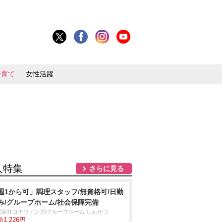
子育て
女性活躍
人特集
さらに見る
週1から可」調理スタッフ/無資格可/日勤
み/グループホーム/社会保障完備
式会社コナウィンズ/グループホーム しんせつ
1,226円