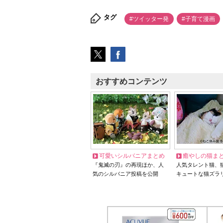
タグ
#ツイッター発
#子育て漫画
おすすめコンテンツ
可愛いシルバニアまとめ
癒やしの猫ま
『鬼滅の刃』の再現ほか、人
人気タレント猫、
気のシルバニア投稿を公開
キュートな猫ズラ