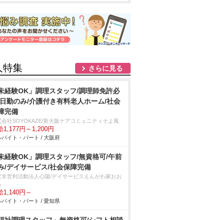
人特集
さらに見る
未経験OK」調理スタッフ/調理師免許必
/日勤のみ/介護付き有料老人ホーム/社会
障完備
式会社SOYOKAZE/新大阪ケアコミュニティそよ風
1,177円～1,200円
バイト・パート / 大阪府
未経験OK」調理スタッフ/無資格可/午前
み/デイサービス/社会保障完備
定非営利活動法人心陽/デイサービスえんがわ家おお
る
1,140円～
バイト・パート / 愛知県