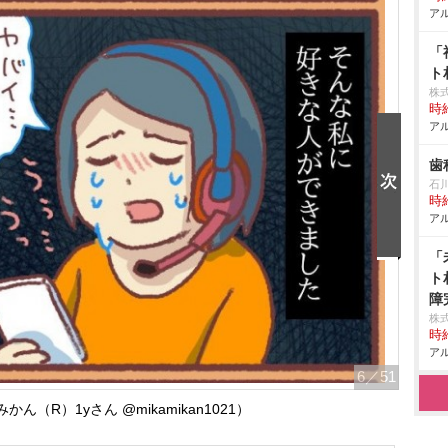
アル
「
ト
株
時給
アル
歯
石
時給
アル
「
ト
障
株
時給
アル
6
／51
ん（R）1yさん @mikamikan1021）