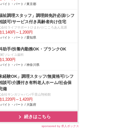
バイト・パート / 東京都
福祉調理スタッフ」調理師免許必須/シフ
相談可/サービス付き高齢者向け住宅
式会社ライフサポートひまわり/こころあん花原
1,140円～1,200円
バイト・パート / 愛知県
科助手/扶養内勤務OK・ブランクOK
川町ソレイユ歯科
1,300円
バイト・パート / 神奈川県
未経験OK」調理スタッフ/無資格可/シフ
相談可/介護付き有料老人ホーム/社会保
完備
式会社サンガジャパン/千里山翔裕館
1,220円～1,420円
バイト・パート / 大阪府
続きはこちら
sponsored by 求人ボックス