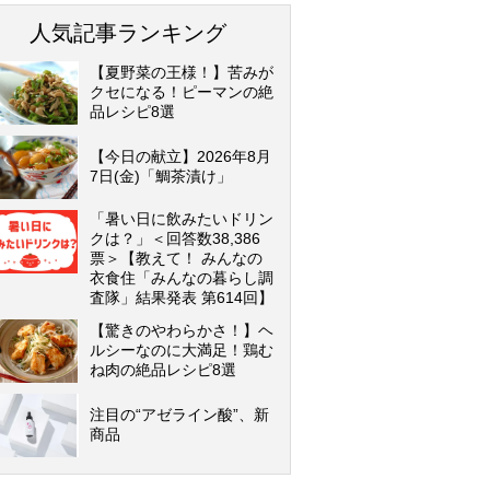
人気記事ランキング
【夏野菜の王様！】苦みが
クセになる！ピーマンの絶
品レシピ8選
【今日の献立】2026年8月
7日(金)「鯛茶漬け」
「暑い日に飲みたいドリン
クは？」＜回答数38,386
票＞【教えて！ みんなの
衣食住「みんなの暮らし調
査隊」結果発表 第614回】
【驚きのやわらかさ！】ヘ
ルシーなのに大満足！鶏む
ね肉の絶品レシピ8選
注目の“アゼライン酸”、新
商品