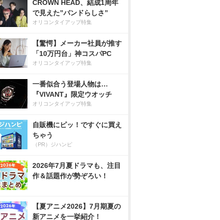
CROWN HEAD、結成1周年
で見えた”バンドらしさ”
オリコンタイアップ特集
【驚愕】メーカー社員が推す
「10万円台」神コスパPC
オリコンタイアップ特集
一番似合う登場人物は…
『VIVANT』限定ウオッチ
オリコンタイアップ特集
自販機にピッ！ですぐに買え
ちゃう
（PR）ジハンピ
2026年7月夏ドラマも、注目
作＆話題作が勢ぞろい！
【夏アニメ2026】7月期夏の
新アニメを一挙紹介！