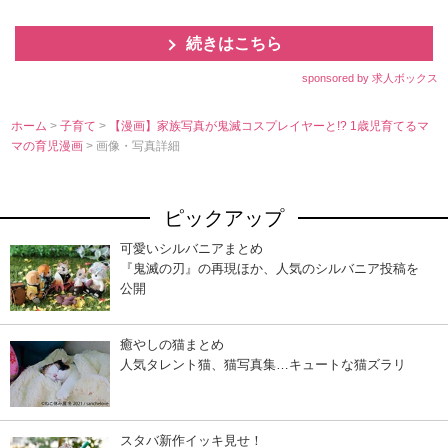
続きはこちら
sponsored by 求人ボックス
ホーム
>
子育て
>
【漫画】家族写真が鬼滅コスプレイヤーと!? 1歳児育てるマ
マの育児漫画
> 画像・写真詳細
ピックアップ
可愛いシルバニアまとめ
『鬼滅の刃』の再現ほか、人気のシルバニア投稿を
公開
癒やしの猫まとめ
人気タレント猫、猫写真集…キュートな猫ズラリ
スタバ新作イッキ見せ！