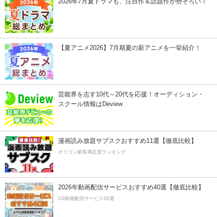
2026年7月夏ドラマも、注目作＆話題作が勢ぞろい！
【夏アニメ2026】7月期夏の新アニメを一挙紹介！
芸能界を志す10代～20代を応援！オーディション・
スクール情報はDeview
漫画読み放題サブスクおすすめ11選【徹底比較】
オリコン顧客満足度ランキング
2026年動画配信サービスおすすめ40選【徹底比較】
CS動画配信サービス20選