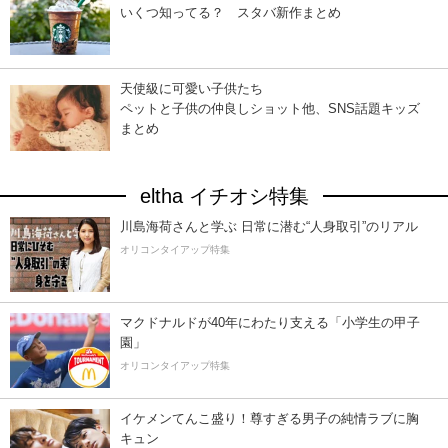
いくつ知ってる？ スタバ新作まとめ
天使級に可愛い子供たち
ペットと子供の仲良しショット他、SNS話題キッズ
まとめ
eltha イチオシ特集
川島海荷さんと学ぶ 日常に潜む“人身取引”のリアル
オリコンタイアップ特集
マクドナルドが40年にわたり支える「小学生の甲子
園」
オリコンタイアップ特集
イケメンてんこ盛り！尊すぎる男子の純情ラブに胸
キュン