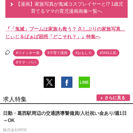
【漫画】家族写真が鬼滅コスプレイヤーと!? 1歳児
育てるママの育児漫画画像一覧へ
『「鬼滅」ブームは家族も救う？ 久しぶりの家族写真…
じぃじ＆ばぁば困惑「どこそれ？」』特集へ
#ツイッター発
#子育て漫画
#おもしろ
#SNS人気
#ママ・パパ
さらに見る
求人特集
日勤・葛西駅周辺の交通誘導警備員/入社祝い金あり/週1日
～OK
株式会社MSK