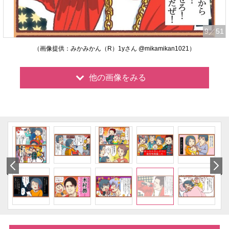
9
／51
（画像提供：みかみかん（R）1yさん @mikamikan1021）
他の画像をみる