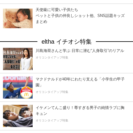
天使級に可愛い子供たち
ペットと子供の仲良しショット他、SNS話題キッズ
まとめ
eltha イチオシ特集
川島海荷さんと学ぶ 日常に潜む“人身取引”のリアル
オリコンタイアップ特集
マクドナルドが40年にわたり支える「小学生の甲子
園」
オリコンタイアップ特集
イケメンてんこ盛り！尊すぎる男子の純情ラブに胸
キュン
オリコンタイアップ特集