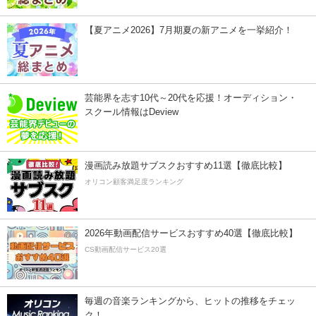
【夏アニメ2026】7月期夏の新アニメを一挙紹介！
芸能界を志す10代～20代を応援！オーディション・
スクール情報はDeview
漫画読み放題サブスクおすすめ11選【徹底比較】
オリコン顧客満足度ランキング
2026年動画配信サービスおすすめ40選【徹底比較】
CS動画配信サービス20選
毎週の音楽ランキングから、ヒットの推移をチェッ
ク！