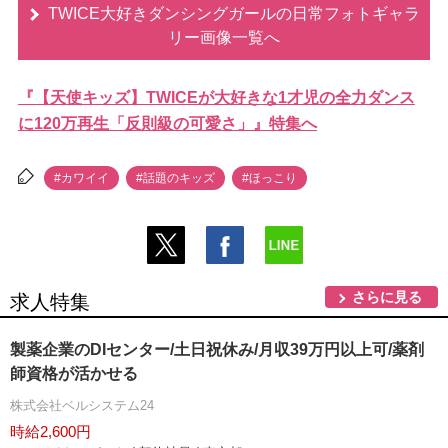
TWICE大好きダンシングガールの日常フォトギャラ
リー画像一覧へ
『【天使キッズ】TWICEが大好きな1才児の全力ダンス
に120万再生「反則級の可愛さ」』特集へ
#カワイイ
#話題のキッズ
#ほっこり
さらに見る
求人特集
製薬企業のDIセンター/土日祝休み/月収39万円以上可/薬剤
師資格が活かせる
株式会社ベルシステム24
時給2,600円