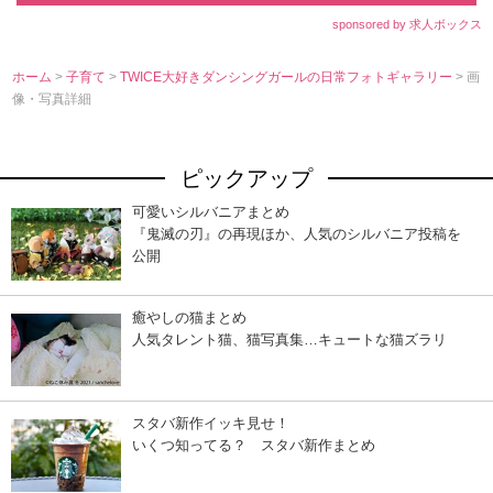
sponsored by 求人ボックス
ホーム
>
子育て
>
TWICE大好きダンシングガールの日常フォトギャラリー
> 画
像・写真詳細
ピックアップ
可愛いシルバニアまとめ
『鬼滅の刃』の再現ほか、人気のシルバニア投稿を
公開
癒やしの猫まとめ
人気タレント猫、猫写真集…キュートな猫ズラリ
スタバ新作イッキ見せ！
いくつ知ってる？ スタバ新作まとめ