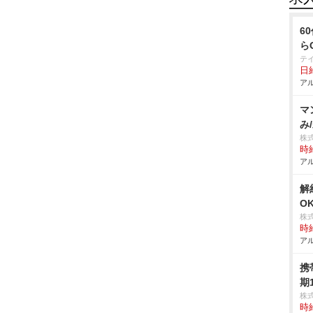
6
ら
テ
日給
アル
マ
み
株
時給
アル
解
O
株
時給
アル
携
期
株
時給