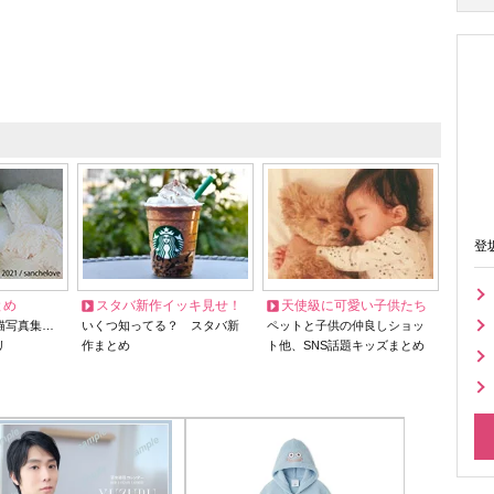
登
とめ
スタバ新作イッキ見せ！
天使級に可愛い子供たち
猫写真集…
いくつ知ってる？ スタバ新
ペットと子供の仲良しショッ
リ
作まとめ
ト他、SNS話題キッズまとめ