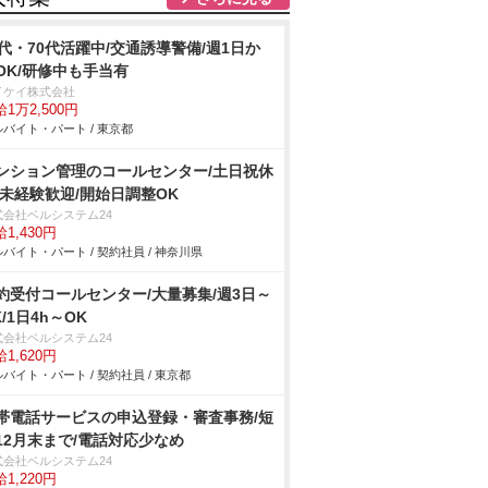
0代・70代活躍中/交通誘導警備/週1日か
OK/研修中も手当有
イケイ株式会社
1万2,500円
バイト・パート / 東京都
ンション管理のコールセンター/土日祝休
/未経験歓迎/開始日調整OK
式会社ベルシステム24
1,430円
バイト・パート / 契約社員 / 神奈川県
約受付コールセンター/大量募集/週3日～
K/1日4h～OK
式会社ベルシステム24
1,620円
バイト・パート / 契約社員 / 東京都
帯電話サービスの申込登録・審査事務/短
12月末まで/電話対応少なめ
式会社ベルシステム24
1,220円