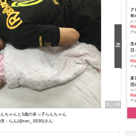
ク
年
株
時給
アル
生
日
株
時給
アル
多
活
株
時給
アル
11
／14
あんちゃんと3歳の末っ子らんちゃん
：らん(@ran_.0530)さん