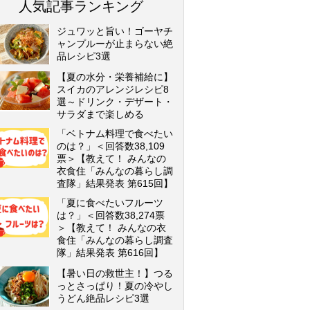
人気記事ランキング
ジュワッと旨い！ゴーヤチ
ャンプルーが止まらない絶
品レシピ3選
【夏の水分・栄養補給に】
スイカのアレンジレシピ8
選～ドリンク・デザート・
サラダまで楽しめる
「ベトナム料理で食べたい
のは？」＜回答数38,109
票＞【教えて！ みんなの
衣食住「みんなの暮らし調
査隊」結果発表 第615回】
「夏に食べたいフルーツ
は？」＜回答数38,274票
＞【教えて！ みんなの衣
食住「みんなの暮らし調査
隊」結果発表 第616回】
【暑い日の救世主！】つる
っとさっぱり！夏の冷やし
うどん絶品レシピ3選