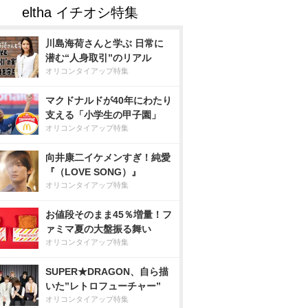
川島海荷さんと学ぶ 日常に
潜む“人身取引”のリアル
オリコンタイアップ特集
マクドナルドが40年にわたり
支える「小学生の甲子園」
オリコンタイアップ特集
向井康二イケメンすぎ！純愛
『（LOVE SONG）』
オリコンタイアップ特集
お値段そのまま45％増量！フ
ァミマ夏の大盤振る舞い
オリコンタイアップ特集
SUPER★DRAGON、自ら描
いた”レトロフューチャー”
オリコンタイアップ特集