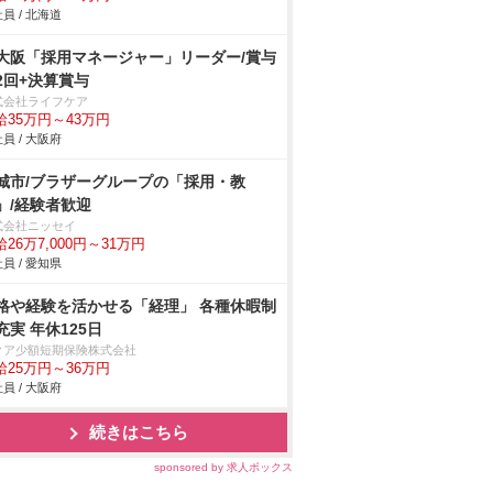
員 / 北海道
大阪「採用マネージャー」リーダー/賞与
2回+決算賞与
式会社ライフケア
給35万円～43万円
員 / 大阪府
城市/ブラザーグループの「採用・教
」/経験者歓迎
式会社ニッセイ
26万7,000円～31万円
員 / 愛知県
格や経験を活かせる「経理」 各種休暇制
充実 年休125日
クア少額短期保険株式会社
給25万円～36万円
員 / 大阪府
続きはこちら
sponsored by 求人ボックス