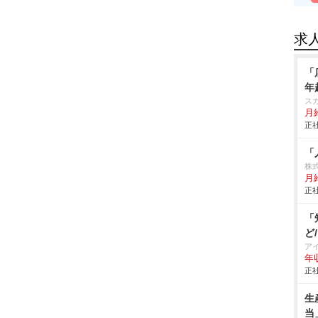
求
「
年
ス
月給
正社
「
株
月給
正社
「
ど
ア
年
正社
生
当