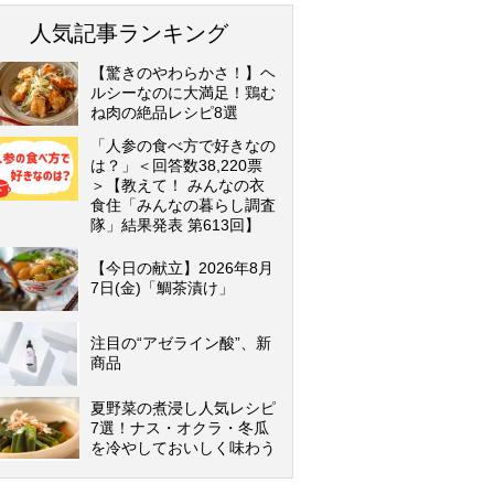
人気記事ランキング
【驚きのやわらかさ！】ヘ
ルシーなのに大満足！鶏む
ね肉の絶品レシピ8選
「人参の食べ方で好きなの
は？」＜回答数38,220票
＞【教えて！ みんなの衣
食住「みんなの暮らし調査
隊」結果発表 第613回】
【今日の献立】2026年8月
7日(金)「鯛茶漬け」
注目の“アゼライン酸”、新
商品
夏野菜の煮浸し人気レシピ
7選！ナス・オクラ・冬瓜
を冷やしておいしく味わう