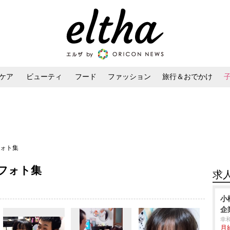
ケア
ビューティ
フード
ファッション
旅行＆おでかけ
ンケア
ダイエット・ボディケア
ヘアスタイル・ヘアアレンジ
フォト集
フォト集
求
小
企
幸
月