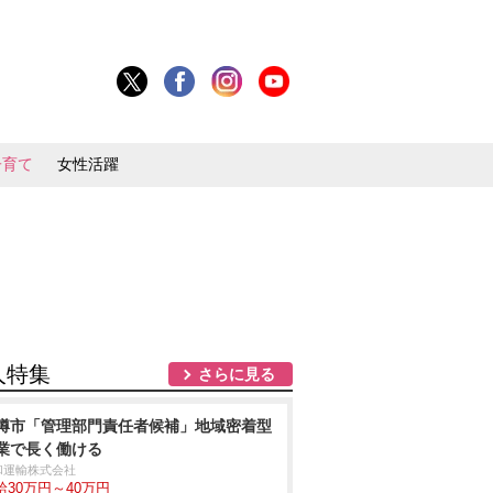
子育て
女性活躍
人特集
さらに見る
樽市「管理部門責任者候補」地域密着型
業で長く働ける
和運輸株式会社
給30万円～40万円