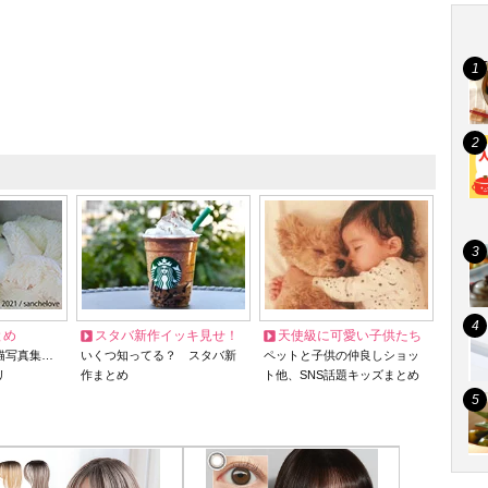
とめ
スタバ新作イッキ見せ！
天使級に可愛い子供たち
猫写真集…
いくつ知ってる？ スタバ新
ペットと子供の仲良しショッ
リ
作まとめ
ト他、SNS話題キッズまとめ