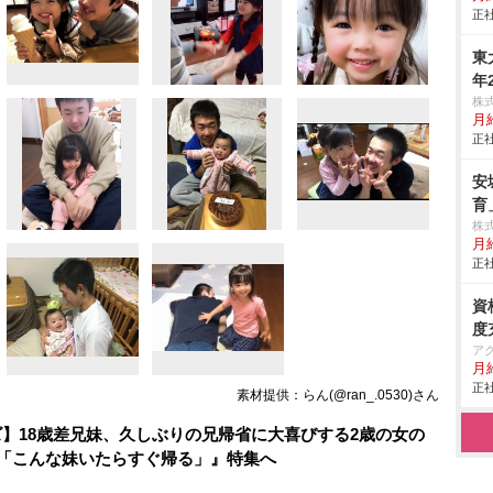
正社
東
年
株
月
正社
安
育
株
月給
正社
資
度
ア
月
正社
素材提供：らん(@ran_.0530)さん
】18歳差兄妹、久しぶりの兄帰省に大喜びする2歳の女の
生「こんな妹いたらすぐ帰る」』特集へ