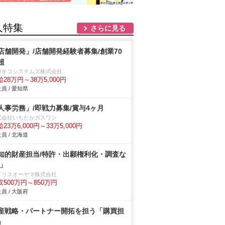
人特集
さらに見る
店舗開発」/店舗開発経験者募集/創業70
超
ガキコシステムズ株式会社
28万円～38万5,000円
員 / 愛知県
人事労務」/即戦力募集/賞与4ヶ月
式会社いちたかガスワン
23万6,000円～33万5,000円
員 / 北海道
知的財産担当/特許・出願権利化・調査な
/」
イリスオーヤマ株式会社
収500万円～850万円
員 / 大阪府
産戦略・パートナー開拓を担う「購買担
」