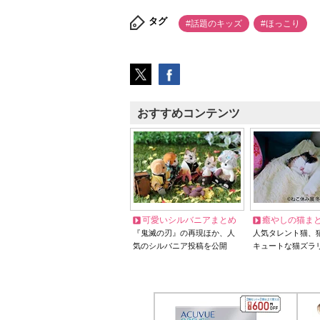
タグ
#話題のキッズ
#ほっこり
おすすめコンテンツ
可愛いシルバニアまとめ
癒やしの猫ま
『鬼滅の刃』の再現ほか、人
人気タレント猫、
気のシルバニア投稿を公開
キュートな猫ズラ