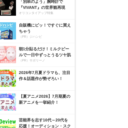
「別班のよう」腕時計で
『VIVANT』の世界観再現
オリコンタイアップ特集
自販機にピッ！ですぐに買え
ちゃう
（PR）ジハンピ
朝1分貼るだけ！ミルクピー
ルで一日中ずっとうるツヤ肌
（PR）サボリーノ
2026年7月夏ドラマも、注目
作＆話題作が勢ぞろい！
【夏アニメ2026】7月期夏の
新アニメを一挙紹介！
芸能界を志す10代～20代を
応援！オーディション・スク