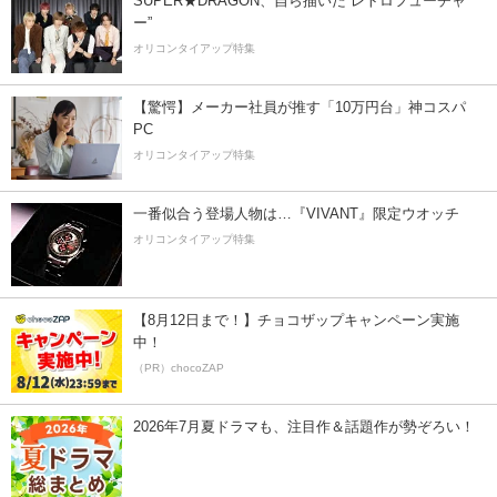
SUPER★DRAGON、自ら描いた”レトロフューチャ
ー”
オリコンタイアップ特集
【驚愕】メーカー社員が推す「10万円台」神コスパ
PC
オリコンタイアップ特集
一番似合う登場人物は…『VIVANT』限定ウオッチ
オリコンタイアップ特集
【8月12日まで！】チョコザップキャンペーン実施
中！
（PR）chocoZAP
2026年7月夏ドラマも、注目作＆話題作が勢ぞろい！