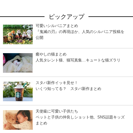
ピックアップ
可愛いシルバニアまとめ
『鬼滅の刃』の再現ほか、人気のシルバニア投稿を
公開
癒やしの猫まとめ
人気タレント猫、猫写真集…キュートな猫ズラリ
スタバ新作イッキ見せ！
いくつ知ってる？ スタバ新作まとめ
天使級に可愛い子供たち
ペットと子供の仲良しショット他、SNS話題キッズ
まとめ