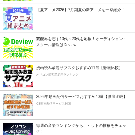
【夏アニメ2026】7月期夏の新アニメを一挙紹介！
芸能界を志す10代～20代を応援！オーディション・
スクール情報はDeview
漫画読み放題サブスクおすすめ11選【徹底比較】
オリコン顧客満足度ランキング
2026年動画配信サービスおすすめ40選【徹底比較】
CS動画配信サービス20選
毎週の音楽ランキングから、ヒットの推移をチェッ
ク！