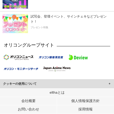
試写会、登壇イベント、サインチェキなどプレゼン
ト！
プレゼント特集
オリコングループサイト
クッキーの使用について
このサイトでは Cookie を使用して、ユーザーに合わせたコンテンツや広告の
elthaとは
表示、ソーシャル メディア機能の提供、広告の表示回数やクリック数の測定を
会社概要
個人情報保護方針
行っています。
また、ユーザーによるサイトの利用状況についても情報を収集し、ソーシャル
お問い合わせ
採用情報
メディアや広告配信、データ解析の各パートナーに提供しています。
各パートナーは、この情報とユーザーが各パートナーに提供した他の情報や、