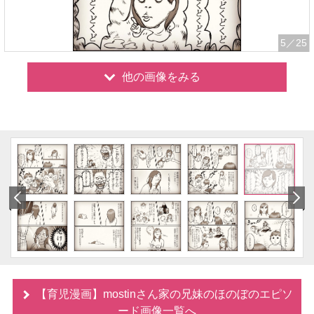
5
／25
他の画像をみる
【育児漫画】mostinさん家の兄妹のほのぼのエピソ
ード画像一覧へ