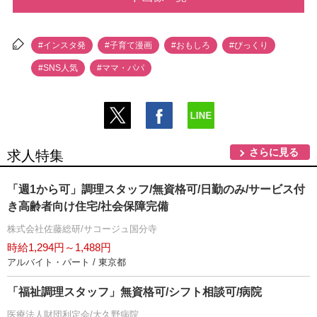
#インスタ発
#子育て漫画
#おもしろ
#びっくり
#SNS人気
#ママ・パパ
さらに見る
求人特集
「週1から可」調理スタッフ/無資格可/日勤のみ/サービス付
き高齢者向け住宅/社会保障完備
株式会社佐藤総研/サコージュ国分寺
時給1,294円～1,488円
アルバイト・パート / 東京都
「福祉調理スタッフ」無資格可/シフト相談可/病院
医療法人財団利定会/大久野病院