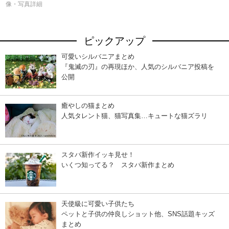
像・写真詳細
ピックアップ
可愛いシルバニアまとめ
『鬼滅の刃』の再現ほか、人気のシルバニア投稿を
公開
癒やしの猫まとめ
人気タレント猫、猫写真集…キュートな猫ズラリ
スタバ新作イッキ見せ！
いくつ知ってる？ スタバ新作まとめ
天使級に可愛い子供たち
ペットと子供の仲良しショット他、SNS話題キッズ
まとめ