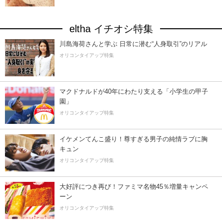
eltha イチオシ特集
川島海荷さんと学ぶ 日常に潜む“人身取引”のリアル
オリコンタイアップ特集
マクドナルドが40年にわたり支える「小学生の甲子
園」
オリコンタイアップ特集
イケメンてんこ盛り！尊すぎる男子の純情ラブに胸
キュン
オリコンタイアップ特集
大好評につき再び！ファミマ名物45％増量キャンペ
ーン
オリコンタイアップ特集