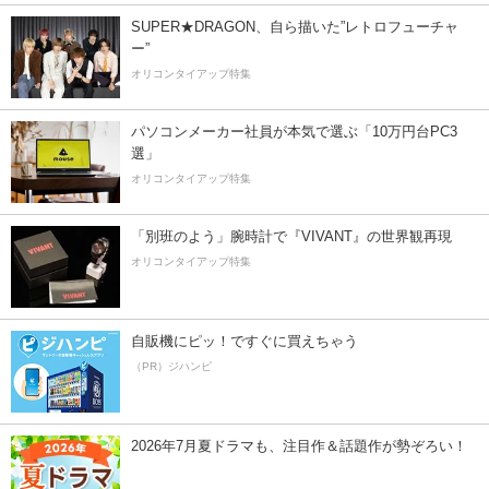
SUPER★DRAGON、自ら描いた”レトロフューチャ
ー”
オリコンタイアップ特集
パソコンメーカー社員が本気で選ぶ「10万円台PC3
選」
オリコンタイアップ特集
「別班のよう」腕時計で『VIVANT』の世界観再現
オリコンタイアップ特集
自販機にピッ！ですぐに買えちゃう
（PR）ジハンピ
2026年7月夏ドラマも、注目作＆話題作が勢ぞろい！