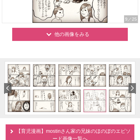
9
／25
他の画像をみる
【育児漫画】mostinさん家の兄妹のほのぼのエピソ
ード画像一覧へ