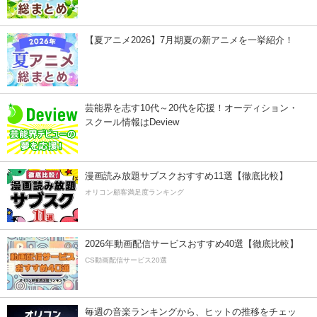
【夏アニメ2026】7月期夏の新アニメを一挙紹介！
芸能界を志す10代～20代を応援！オーディション・
スクール情報はDeview
漫画読み放題サブスクおすすめ11選【徹底比較】
オリコン顧客満足度ランキング
2026年動画配信サービスおすすめ40選【徹底比較】
CS動画配信サービス20選
毎週の音楽ランキングから、ヒットの推移をチェッ