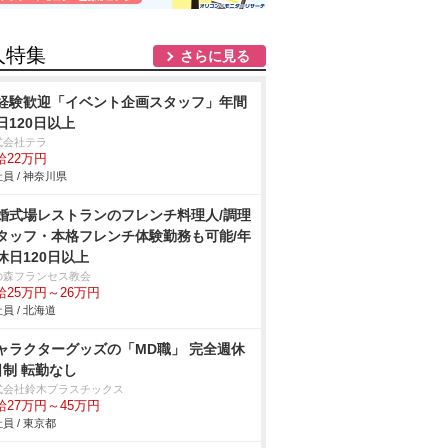
人特集
さらに見る
経験歓迎「イベント企画スタッフ」年間
日120日以上
式会社テラ
給22万円
員 / 神奈川県
婚式場レストランのフレンチ料理人/調理
タッフ・本格フレンチ体験勤務も可能/年
休日120日以上
の森フランセス教会
給25万円～26万円
員 / 北海道
ャラクターグッズの「MD職」 完全週休
日制 転勤なし
式会社鈴木プラスチックス
給27万円～45万円
員 / 東京都