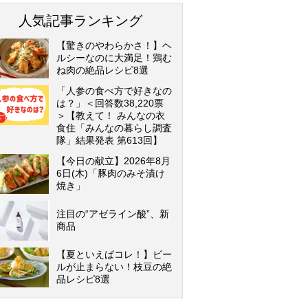
人気記事ランキング
【驚きのやわらかさ！】ヘ
ルシーなのに大満足！鶏む
ね肉の絶品レシピ8選
「人参の食べ方で好きなの
は？」＜回答数38,220票
＞【教えて！ みんなの衣
食住「みんなの暮らし調査
隊」結果発表 第613回】
【今日の献立】2026年8月
6日(木)「豚肉のみそ漬け
焼き」
注目の“アゼライン酸”、新
商品
【夏といえばコレ！】ビー
ルが止まらない！枝豆の絶
品レシピ8選