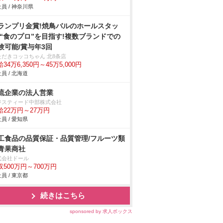
員 / 神奈川県
ランプリ金賞!焼鳥バルのホールスタッ
/“食のプロ”を目指す!複数ブランドでの
験可能/賞与年3回
ただきコッコちゃん 北8条店
34万6,350円～45万5,000円
員 / 北海道
流企業の法人営業
ジスティード中部株式会社
給22万円～27万円
員 / 愛知県
工食品の品質保証・品質管理/フルーツ類
青果商社
式会社ドール
収500万円～700万円
員 / 東京都
続きはこちら
sponsored by 求人ボックス