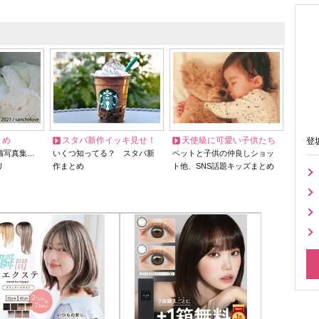
とめ
スタバ新作イッキ見せ！
天使級に可愛い子供たち
登
猫写真集…
いくつ知ってる？ スタバ新
ペットと子供の仲良しショッ
リ
作まとめ
ト他、SNS話題キッズまとめ