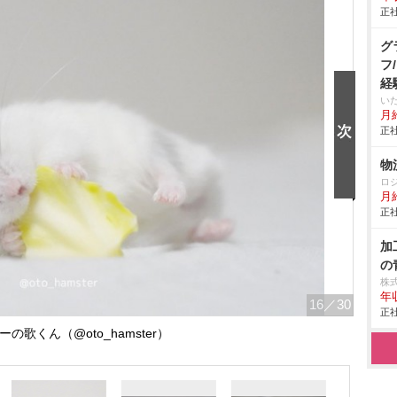
正社
グ
フ
経
い
月給
正社
物
ロ
月
正社
加
の
株
年
16
／30
正社
の歌くん（@oto_hamster）