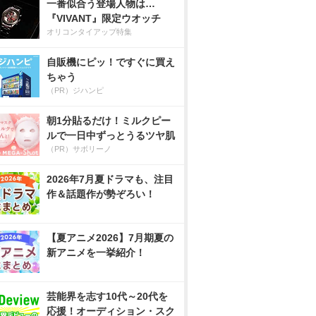
一番似合う登場人物は…
『VIVANT』限定ウオッチ
オリコンタイアップ特集
自販機にピッ！ですぐに買え
ちゃう
（PR）ジハンピ
朝1分貼るだけ！ミルクピー
ルで一日中ずっとうるツヤ肌
（PR）サボリーノ
2026年7月夏ドラマも、注目
作＆話題作が勢ぞろい！
【夏アニメ2026】7月期夏の
新アニメを一挙紹介！
芸能界を志す10代～20代を
応援！オーディション・スク