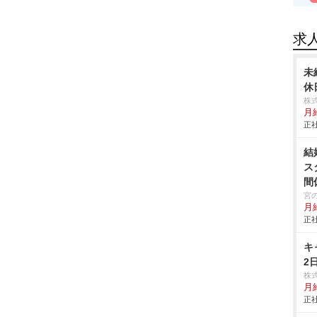
求
未
休
株
月
正社
結
ス
間
宮
月
正社
キ
2
株
月
正社