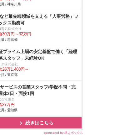
員 / 神奈川県
Vなど最先端領域を支える「人事労務」フ
ックス勤務可
和電気株式会社
給30万円～32万円
員 / 東京都
証プライム上場の安定基盤で働く「経理
務スタッフ」未経験OK
イク株式会社
28万1,460円～
員 / 東京都
Xサービスの営業スタッフ/学歴不問・完
週休2日・面接1回
式会社東名
給27万円
員 / 愛知県
続きはこちら
sponsored by 求人ボックス