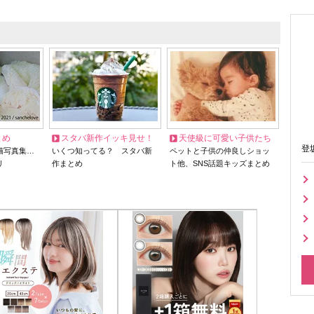
とめ
スタバ新作イッキ見せ！
天使級に可愛い子供たち
登
猫写真集…
いくつ知ってる？ スタバ新
ペットと子供の仲良しショッ
リ
作まとめ
ト他、SNS話題キッズまとめ