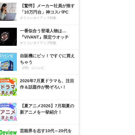
【驚愕】メーカー社員が推す
「10万円台」神コスパPC
オリコンタイアップ特集
一番似合う登場人物は…
『VIVANT』限定ウオッチ
オリコンタイアップ特集
自販機にピッ！ですぐに買え
ちゃう
（PR）ジハンピ
2026年7月夏ドラマも、注目
作＆話題作が勢ぞろい！
【夏アニメ2026】7月期夏の
新アニメを一挙紹介！
芸能界を志す10代～20代を