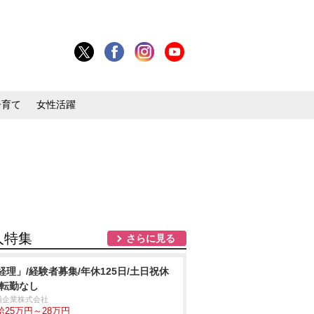
子育て
女性活躍
人特集
さらに見る
経理」/経験者募集/年休125日/土日祝休
/転勤なし
浦企業株式会社
給25万円～28万円