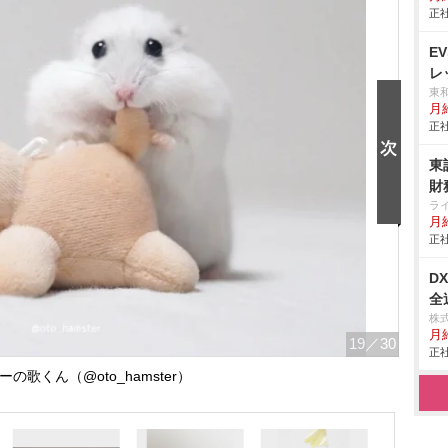
正社
E
レ
東
月
正社
東
財
ラ
月給
正社
D
全
株
月
19
／30
正社
の歌くん（@oto_hamster）