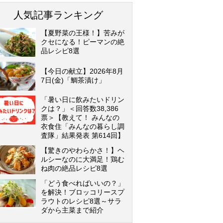
人気記事ランキング
【夏野菜の王様！】苦みが
クセになる！ピーマンの絶
品レシピ8選
【今日の献立】2026年8月
7日(金)「鯛茶漬け」
「暑い日に飲みたいドリン
クは？」＜回答数38,386
票＞【教えて！ みんなの
衣食住「みんなの暮らし調
査隊」結果発表 第614回】
【驚きのやわらかさ！】ヘ
ルシーなのに大満足！鶏む
ね肉の絶品レシピ8選
「どう食べればいいの？」
を解決！ブロッコリースプ
ラウトのレシピ8選～サラ
ダから主菜まで紹介