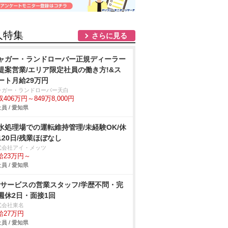
人特集
さらに見る
ャガー・ランドローバー正規ディーラー
提案営業/エリア限定社員の働き方!&ス
ート月給29万円
ャガー・ランドローバー天白
406万円～849万8,000円
員 / 愛知県
水処理場での運転維持管理/未経験OK/休
120日/残業ほぼなし
式会社アイ・メッツ
給23万円～
員 / 愛知県
Xサービスの営業スタッフ/学歴不問・完
週休2日・面接1回
式会社東名
給27万円
員 / 愛知県