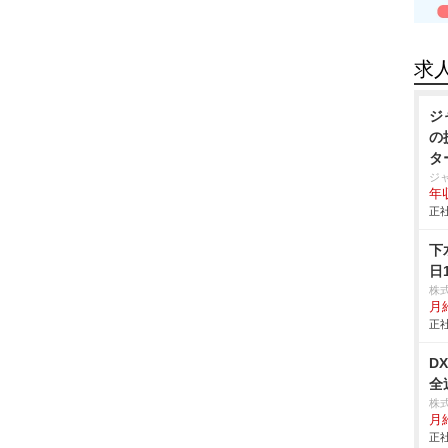
求
ジ
の
タ
ジ
年収
正社
下
日
株
月
正社
D
全
株
月
正社