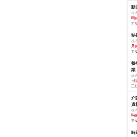
動
株式
時給
アル
秘
株式
月
アル
養
業
株
日給
正社
介
資
株
時給
アル
時