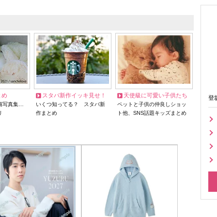
とめ
スタバ新作イッキ見せ！
天使級に可愛い子供たち
登
猫写真集…
いくつ知ってる？ スタバ新
ペットと子供の仲良しショッ
リ
作まとめ
ト他、SNS話題キッズまとめ