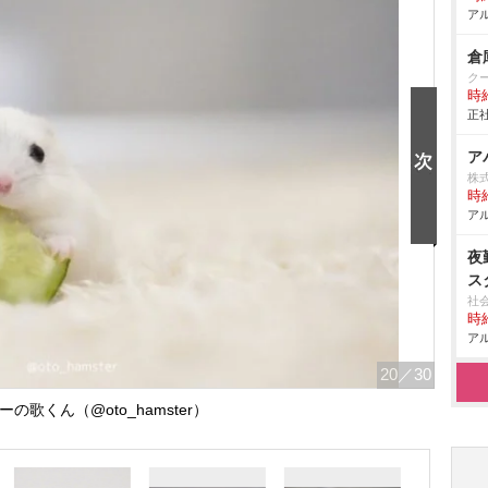
アル
倉
ク
時給
正社
ア
株
時給
アル
夜
ス
社
時給
アル
20
／30
の歌くん（@oto_hamster）