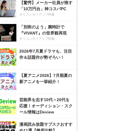
【驚愕】メーカー社員が推す
「10万円台」神コスパPC
オリコンタイアップ特集
「別班のよう」腕時計で
『VIVANT』の世界観再現
オリコンタイアップ特集
2026年7月夏ドラマも、注目
作＆話題作が勢ぞろい！
【夏アニメ2026】7月期夏の
新アニメを一挙紹介！
芸能界を志す10代～20代を
応援！オーディション・スク
ール情報はDeview
漫画読み放題サブスクおすす
め11選【徹底比較】