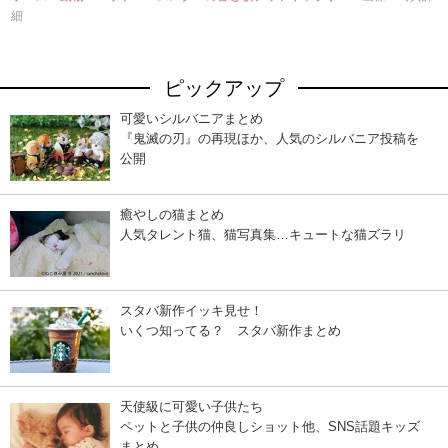
細
ピックアップ
可愛いシルバニアまとめ
『鬼滅の刃』の再現ほか、人気のシルバニア投稿を
公開
癒やしの猫まとめ
人気タレント猫、猫写真集…キュートな猫ズラリ
スタバ新作イッキ見せ！
いくつ知ってる？ スタバ新作まとめ
天使級に可愛い子供たち
ペットと子供の仲良しショット他、SNS話題キッズ
まとめ