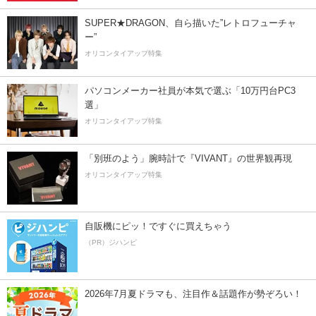
SUPER★DRAGON、自ら描いた”レトロフューチャ
ー”
オリコンタイアップ特集
パソコンメーカー社員が本気で選ぶ「10万円台PC3
選」
オリコンタイアップ特集
「別班のよう」腕時計で『VIVANT』の世界観再現
オリコンタイアップ特集
自販機にピッ！ですぐに買えちゃう
（PR）ジハンピ
2026年7月夏ドラマも、注目作＆話題作が勢ぞろい！