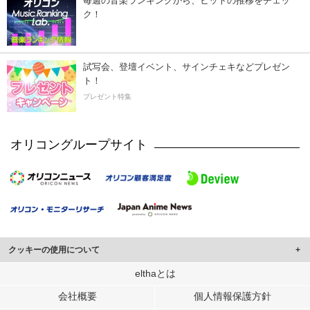
毎週の音楽ランキングから、ヒットの推移をチェッ
ク！
試写会、登壇イベント、サインチェキなどプレゼン
ト！
プレゼント特集
オリコングループサイト
クッキーの使用について
このサイトでは Cookie を使用して、ユーザーに合わせたコンテンツや広告の
elthaとは
表示、ソーシャル メディア機能の提供、広告の表示回数やクリック数の測定を
会社概要
個人情報保護方針
行っています。
また、ユーザーによるサイトの利用状況についても情報を収集し、ソーシャル