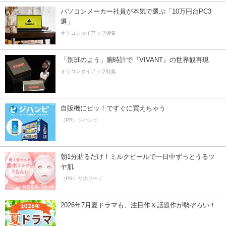
パソコンメーカー社員が本気で選ぶ「10万円台PC3
選」
オリコンタイアップ特集
「別班のよう」腕時計で『VIVANT』の世界観再現
オリコンタイアップ特集
自販機にピッ！ですぐに買えちゃう
（PR）ジハンピ
朝1分貼るだけ！ミルクピールで一日中ずっとうるツ
ヤ肌
（PR）サボリーノ
2026年7月夏ドラマも、注目作＆話題作が勢ぞろい！