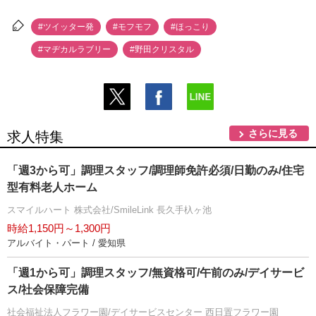
#ツイッター発
#モフモフ
#ほっこり
#マヂカルラブリー
#野田クリスタル
さらに見る
求人特集
「週3から可」調理スタッフ/調理師免許必須/日勤のみ/住宅
型有料老人ホーム
スマイルハート 株式会社/SmileLink 長久手杁ヶ池
時給1,150円～1,300円
アルバイト・パート / 愛知県
「週1から可」調理スタッフ/無資格可/午前のみ/デイサービ
ス/社会保障完備
社会福祉法人フラワー園/デイサービスセンター 西日置フラワー園