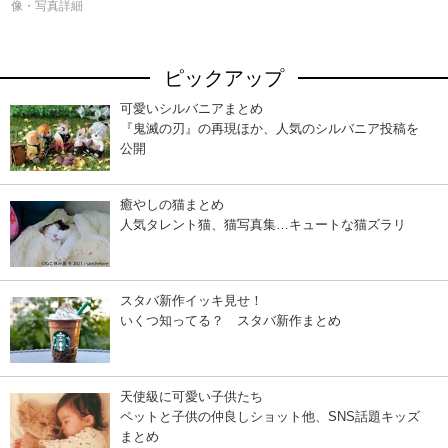
像・写真詳細
ピックアップ
可愛いシルバニアまとめ
『鬼滅の刃』の再現ほか、人気のシルバニア投稿を
公開
癒やしの猫まとめ
人気タレント猫、猫写真集…キュートな猫ズラリ
スタバ新作イッキ見せ！
いくつ知ってる？ スタバ新作まとめ
天使級に可愛い子供たち
ペットと子供の仲良しショット他、SNS話題キッズ
まとめ