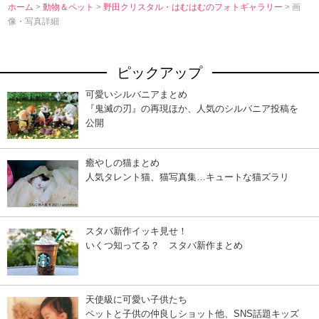
ホーム
>
動物＆ペット
>
野田クリスタル・はむはむのフォトギャラリー
> 画
像・写真詳細
ピックアップ
可愛いシルバニアまとめ
『鬼滅の刃』の再現ほか、人気のシルバニア投稿を
公開
癒やしの猫まとめ
人気タレント猫、猫写真集…キュートな猫ズラリ
スタバ新作イッキ見せ！
いくつ知ってる？ スタバ新作まとめ
天使級に可愛い子供たち
ペットと子供の仲良しショット他、SNS話題キッズ