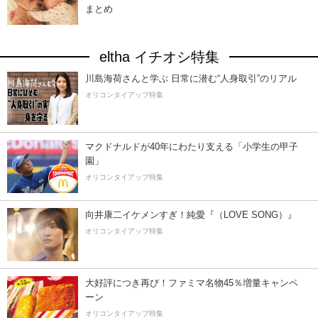
まとめ
eltha イチオシ特集
川島海荷さんと学ぶ 日常に潜む“人身取引”のリアル
オリコンタイアップ特集
マクドナルドが40年にわたり支える「小学生の甲子
園」
オリコンタイアップ特集
向井康二イケメンすぎ！純愛『（LOVE SONG）』
オリコンタイアップ特集
大好評につき再び！ファミマ名物45％増量キャンペ
ーン
オリコンタイアップ特集