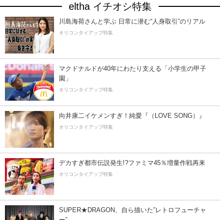
eltha イチオシ特集
川島海荷さんと学ぶ 日常に潜む“人身取引”のリアル
オリコンタイアップ特集
マクドナルドが40年にわたり支える「小学生の甲子
園」
オリコンタイアップ特集
向井康二イケメンすぎ！純愛『（LOVE SONG）』
オリコンタイアップ特集
デカすぎ都市伝説発生!?ファミマ45％増量作戦再来
オリコンタイアップ特集
SUPER★DRAGON、自ら描いた”レトロフューチャ
ー”