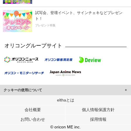
試写会、登壇イベント、サインチェキなどプレゼン
ト！
プレゼント特集
オリコングループサイト
クッキーの使用について
このサイトでは Cookie を使用して、ユーザーに合わせたコンテンツや広告の
elthaとは
表示、ソーシャル メディア機能の提供、広告の表示回数やクリック数の測定を
会社概要
個人情報保護方針
行っています。
また、ユーザーによるサイトの利用状況についても情報を収集し、ソーシャル
お問い合わせ
採用情報
メディアや広告配信、データ解析の各パートナーに提供しています。
各パートナーは、この情報とユーザーが各パートナーに提供した他の情報や、
© oricon ME inc.
ユーザーが各パートナーのサービスを使用したときに収集した他の情報を組み