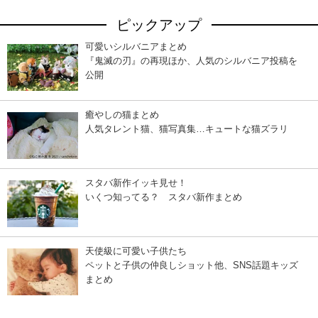
ピックアップ
可愛いシルバニアまとめ
『鬼滅の刃』の再現ほか、人気のシルバニア投稿を
公開
癒やしの猫まとめ
人気タレント猫、猫写真集…キュートな猫ズラリ
スタバ新作イッキ見せ！
いくつ知ってる？ スタバ新作まとめ
天使級に可愛い子供たち
ペットと子供の仲良しショット他、SNS話題キッズ
まとめ