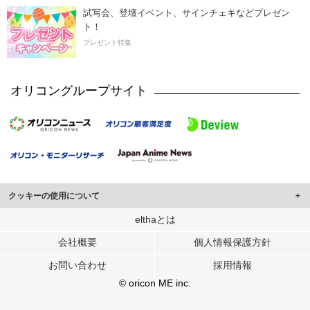
試写会、登壇イベント、サインチェキなどプレゼン
ト！
プレゼント特集
オリコングループサイト
クッキーの使用について
このサイトでは Cookie を使用して、ユーザーに合わせたコンテンツや広告の
elthaとは
表示、ソーシャル メディア機能の提供、広告の表示回数やクリック数の測定を
会社概要
個人情報保護方針
行っています。
また、ユーザーによるサイトの利用状況についても情報を収集し、ソーシャル
お問い合わせ
採用情報
メディアや広告配信、データ解析の各パートナーに提供しています。
各パートナーは、この情報とユーザーが各パートナーに提供した他の情報や、
© oricon ME inc.
ユーザーが各パートナーのサービスを使用したときに収集した他の情報を組み
合わせて使用することがあります。