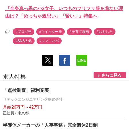
『全身真っ黒の小3女子、いつものフリフリ服を着ない理
由は？「めっちゃ親思い」「賢い」』特集へ
#ブログ発
#ツイッター発
#子育て漫画
#おもしろ
#SNS人気
#ママ・パパ
さらに見る
求人特集
「点検調査」福利充実
リテックエンジニアリング株式会社
月給26万円～42万円
正社員 / 東京都
半導体メーカーの「人事事務」完全週休2日制