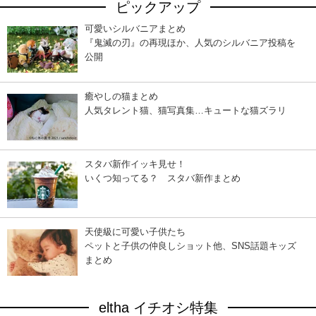
ピックアップ
可愛いシルバニアまとめ
『鬼滅の刃』の再現ほか、人気のシルバニア投稿を
公開
癒やしの猫まとめ
人気タレント猫、猫写真集…キュートな猫ズラリ
スタバ新作イッキ見せ！
いくつ知ってる？ スタバ新作まとめ
天使級に可愛い子供たち
ペットと子供の仲良しショット他、SNS話題キッズ
まとめ
eltha イチオシ特集