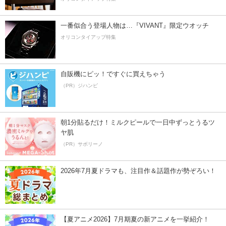
一番似合う登場人物は…『VIVANT』限定ウオッチ
オリコンタイアップ特集
自販機にピッ！ですぐに買えちゃう
（PR）ジハンピ
朝1分貼るだけ！ミルクピールで一日中ずっとうるツ
ヤ肌
（PR）サボリーノ
2026年7月夏ドラマも、注目作＆話題作が勢ぞろい！
【夏アニメ2026】7月期夏の新アニメを一挙紹介！