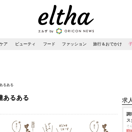
ケア
ビューティ
フード
ファッション
旅行＆おでかけ
ンケア
ダイエット・ボディケア
ヘアスタイル・ヘアアレンジ
あるある
達あるある
求
調
ス
そ
時給