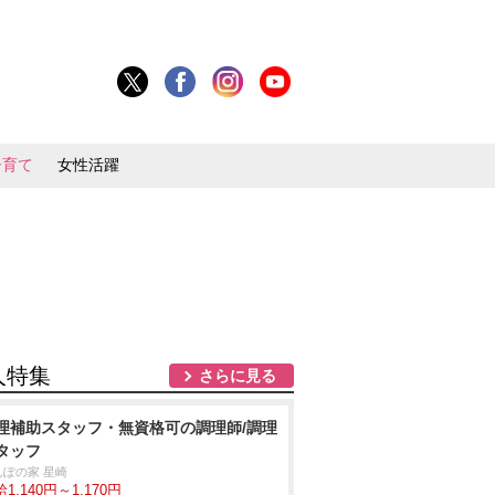
子育て
女性活躍
人特集
さらに見る
理補助スタッフ・無資格可の調理師/調理
タッフ
んぽの家 星崎
1,140円～1,170円