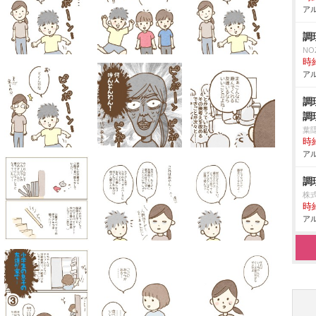
アル
調
NO
時給
アル
調
調
葉
時給
アル
調
株式
時給
アル