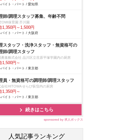
バイト・パート / 愛知県
理師/調理スタッフ募集、年齢不問
ZOMI保育園 芥川園
1,350円～1,500円
バイト・パート / 大阪府
理スタッフ・洗浄スタッフ・無資格可の
理師/調理スタッフ
隠勇進株式会社 品川区立荏原平塚学園内の厨房
1,500円～
バイト・パート / 東京都
理員・無資格可の調理師/調理スタッフ
会社HITOWA せらび荻窪内の厨房
1,350円～
バイト・パート / 東京都
続きはこちら
sponsored by 求人ボックス
人気記事ランキング