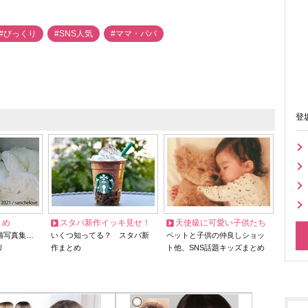
#びっくり
#SNS人気
#ママ・パパ
登
とめ
スタバ新作イッキ見せ！
天使級に可愛い子供たち
猫写真集…
いくつ知ってる？ スタバ新
ペットと子供の仲良しショッ
リ
作まとめ
ト他、SNS話題キッズまとめ