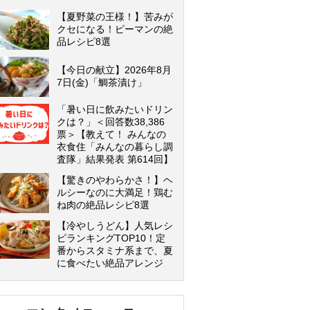
【夏野菜の王様！】苦みが
クセになる！ピーマンの絶
品レシピ8選
【今日の献立】2026年8月
7日(金)「鯛茶漬け」
「暑い日に飲みたいドリン
クは？」＜回答数38,386
票＞【教えて！ みんなの
衣食住「みんなの暮らし調
査隊」結果発表 第614回】
【驚きのやわらかさ！】ヘ
ルシーなのに大満足！鶏む
ね肉の絶品レシピ8選
【冷やしうどん】人気レシ
ピランキングTOP10！定
番からスタミナ系まで、夏
に食べたい絶品アレンジ