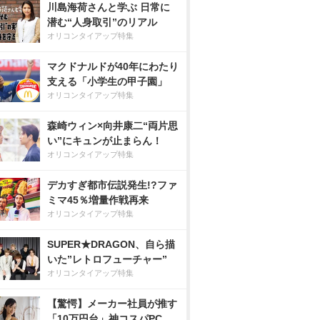
川島海荷さんと学ぶ 日常に
潜む“人身取引”のリアル
オリコンタイアップ特集
マクドナルドが40年にわたり
支える「小学生の甲子園」
オリコンタイアップ特集
森崎ウィン×向井康二“両片思
い”にキュンが止まらん！
オリコンタイアップ特集
デカすぎ都市伝説発生!?ファ
ミマ45％増量作戦再来
オリコンタイアップ特集
SUPER★DRAGON、自ら描
いた”レトロフューチャー”
オリコンタイアップ特集
【驚愕】メーカー社員が推す
「10万円台」神コスパPC