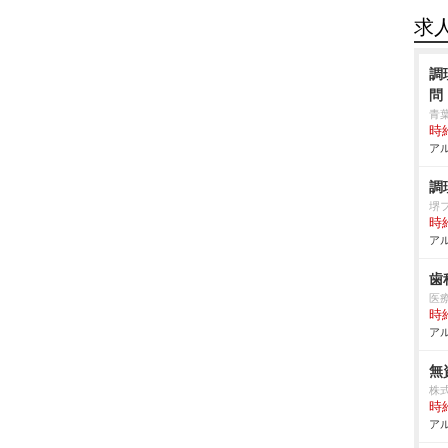
求
調
問
青
時給
アル
調
堺
時給
アル
歯
医
時給
アル
無
株
時給
アル