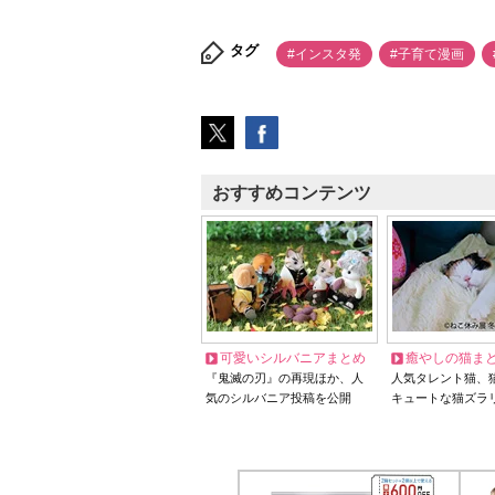
タグ
#インスタ発
#子育て漫画
おすすめコンテンツ
可愛いシルバニアまとめ
癒やしの猫ま
『鬼滅の刃』の再現ほか、人
人気タレント猫、
気のシルバニア投稿を公開
キュートな猫ズラ