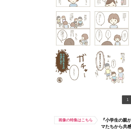
1
『小学生の親が
画像の特集はこちら
マたちから共