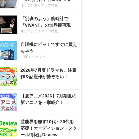
オリコンタイアップ特集
「別班のよう」腕時計で
『VIVANT』の世界観再現
オリコンタイアップ特集
自販機にピッ！ですぐに買え
ちゃう
（PR）ジハンピ
2026年7月夏ドラマも、注目
作＆話題作が勢ぞろい！
【夏アニメ2026】7月期夏の
新アニメを一挙紹介！
芸能界を志す10代～20代を
応援！オーディション・スク
ール情報はDeview