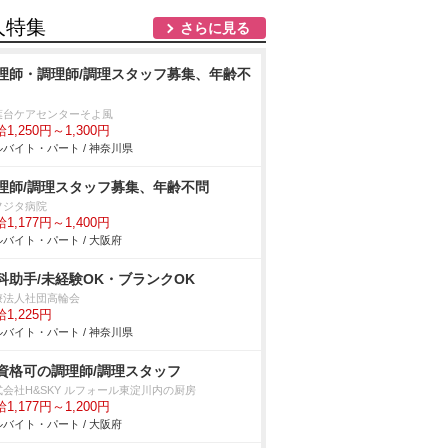
人特集
さらに見る
理師・調理師/調理スタッフ募集、年齢不
葉台ケアセンターそよ風
1,250円～1,300円
バイト・パート / 神奈川県
理師/調理スタッフ募集、年齢不問
フジタ病院
1,177円～1,400円
バイト・パート / 大阪府
科助手/未経験OK・ブランクOK
療法人社団高輪会
1,225円
バイト・パート / 神奈川県
資格可の調理師/調理スタッフ
式会社H&SKY ルフォール東淀川内の厨房
1,177円～1,200円
バイト・パート / 大阪府