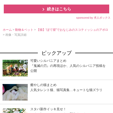
続きはこちら
sponsored by 求人ボックス
ホーム
>
動物＆ペット
>
【猫】“ぽて寝”でおなじみのスコティッシュのアポロ
> 画像・写真詳細
ピックアップ
可愛いシルバニアまとめ
『鬼滅の刃』の再現ほか、人気のシルバニア投稿を
公開
癒やしの猫まとめ
人気タレント猫、猫写真集…キュートな猫ズラリ
スタバ新作イッキ見せ！