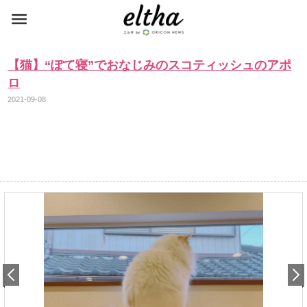
【猫】“ぽて寝”でおなじみのスコティッシュのアポ
ロ
2021-09-08