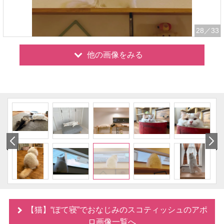
28
／33
他の画像をみる
【猫】“ぽて寝”でおなじみのスコティッシュのアポ
ロ画像一覧へ