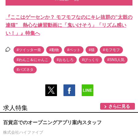
『ここはゲーセンか？ モフモフなのにキレ抜群の“太鼓の
達猫” 熱心な練習動画に「鬼いけそう」「リズム感い
い！」』特集へ
#ツイッター発
#動物
#ペット
#猫
#モフモフ
#わんこ＆にゃんこ
#おもしろ
#びっくり
#SNS人気
#バズネタ
さらに見る
求人特集
百貨店でのオープニングアプリ案内スタッフ
株式会社ハイファイブ