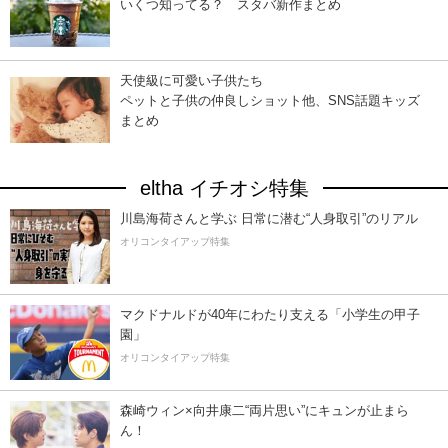
いくつ知ってる？ スタバ新作まとめ
天使級に可愛い子供たち
ペットと子供の仲良しショット他、SNS話題キッズ
まとめ
eltha イチオシ特集
川島海荷さんと学ぶ 日常に潜む“人身取引”のリアル
オリコンタイアップ特集
マクドナルドが40年にわたり支える「小学生の甲子
園」
オリコンタイアップ特集
森崎ウィン×向井康二“両片思い”にキュンが止まら
ん！