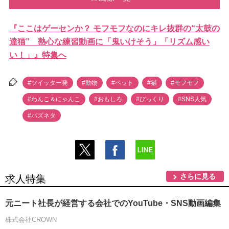
『ここはゲーセンか？ モフモフなのにキレ抜群の“太鼓の
達猫” 熱心な練習動画に「鬼いけそう」「リズム感い
い！」』特集へ
#ツイッター発
#動物
#ペット
#猫
#モフモフ
#わんこ＆にゃんこ
#おもしろ
#びっくり
#SNS人気
#バズネタ
さらに見る
求人特集
元ニート社長が経営する会社でのYouTube・SNS動画編集
株式会社CROWN