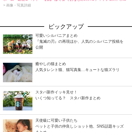
> 画像・写真詳細
ピックアップ
可愛いシルバニアまとめ
『鬼滅の刃』の再現ほか、人気のシルバニア投稿を
公開
癒やしの猫まとめ
人気タレント猫、猫写真集…キュートな猫ズラリ
スタバ新作イッキ見せ！
いくつ知ってる？ スタバ新作まとめ
天使級に可愛い子供たち
ペットと子供の仲良しショット他、SNS話題キッズ