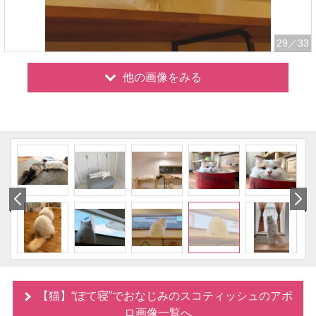
29
／33
他の画像をみる
【猫】“ぽて寝”でおなじみのスコティッシュのアポ
ロ画像一覧へ