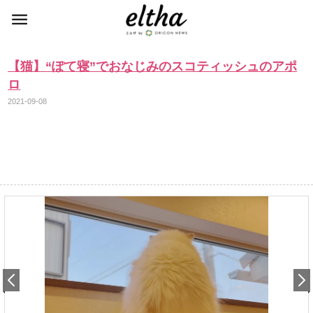
【猫】“ぽて寝”でおなじみのスコティッシュのアポ
ロ
2021-09-08