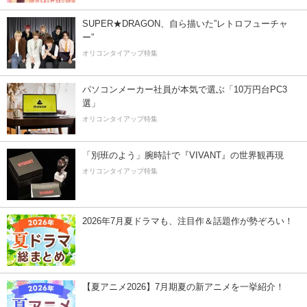
SUPER★DRAGON、自ら描いた”レトロフューチャ
ー”
オリコンタイアップ特集
パソコンメーカー社員が本気で選ぶ「10万円台PC3
選」
オリコンタイアップ特集
「別班のよう」腕時計で『VIVANT』の世界観再現
オリコンタイアップ特集
2026年7月夏ドラマも、注目作＆話題作が勢ぞろい！
【夏アニメ2026】7月期夏の新アニメを一挙紹介！