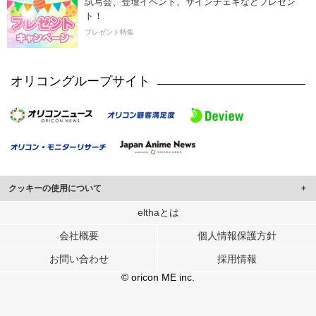
試写会、登壇イベント、サインチェキなどプレゼン
ト！
プレゼント特集
オリコングループサイト
クッキーの使用について
このサイトでは Cookie を使用して、ユーザーに合わせたコンテンツや広告の
elthaとは
表示、ソーシャル メディア機能の提供、広告の表示回数やクリック数の測定を
会社概要
個人情報保護方針
行っています。
また、ユーザーによるサイトの利用状況についても情報を収集し、ソーシャル
お問い合わせ
採用情報
メディアや広告配信、データ解析の各パートナーに提供しています。
各パートナーは、この情報とユーザーが各パートナーに提供した他の情報や、
© oricon ME inc.
ユーザーが各パートナーのサービスを使用したときに収集した他の情報を組み
合わせて使用することがあります。