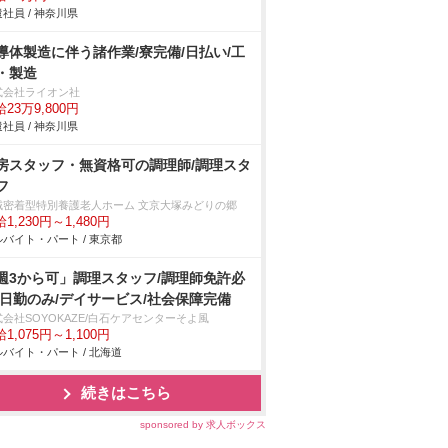
社員 / 神奈川県
導体製造に伴う諸作業/寮完備/日払い/工
・製造
式会社ライオン社
23万9,800円
社員 / 神奈川県
房スタッフ・無資格可の調理師/調理スタ
フ
域密着型特別養護老人ホーム 文京大塚みどりの郷
1,230円～1,480円
バイト・パート / 東京都
週3から可」調理スタッフ/調理師免許必
/日勤のみ/デイサービス/社会保障完備
会社SOYOKAZE/白石ケアセンターそよ風
1,075円～1,100円
バイト・パート / 北海道
続きはこちら
sponsored by 求人ボックス