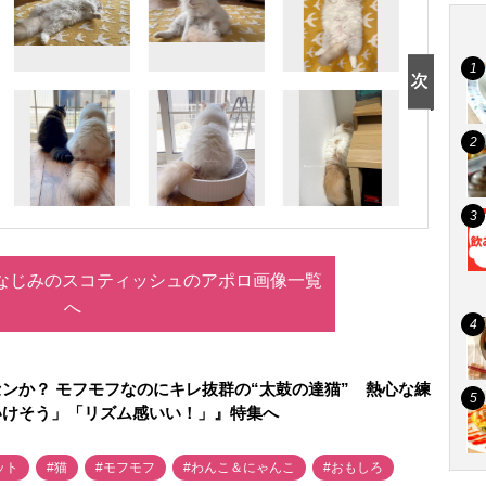
おなじみのスコティッシュのアポロ画像一覧
へ
ンか？ モフモフなのにキレ抜群の“太鼓の達猫” 熱心な練
いけそう」「リズム感いい！」』特集へ
ット
#猫
#モフモフ
#わんこ＆にゃんこ
#おもしろ