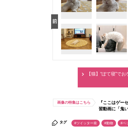
【猫】“ぽて寝”で
『ここはゲーセ
画像の特集はこちら
習動画に「鬼
タグ
#ツイッター発
#動物
#ペ