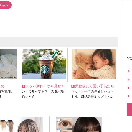
ズネタ
登
とめ
スタバ新作イッキ見せ！
天使級に可愛い子供たち
猫写真集…
いくつ知ってる？ スタバ新
ペットと子供の仲良しショッ
リ
作まとめ
ト他、SNS話題キッズまとめ