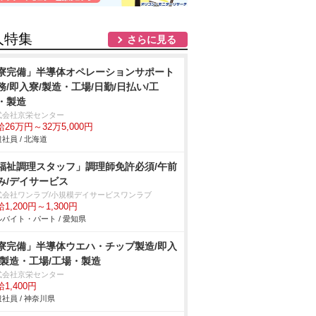
人特集
さらに見る
寮完備」半導体オペレーションサポート
務/即入寮/製造・工場/日勤/日払い/工
・製造
式会社京栄センター
26万円～32万5,000円
社員 / 北海道
福祉調理スタッフ」調理師免許必須/午前
み/デイサービス
式会社ワンラブ/小規模デイサービスワンラブ
1,200円～1,300円
バイト・パート / 愛知県
寮完備」半導体ウエハ・チップ製造/即入
/製造・工場/工場・製造
式会社京栄センター
1,400円
社員 / 神奈川県