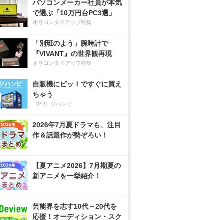
パソコンメーカー社員が本気
で選ぶ「10万円台PC3選」
オリコンタイアップ特集
「別班のよう」腕時計で
『VIVANT』の世界観再現
オリコンタイアップ特集
自販機にピッ！ですぐに買え
ちゃう
（PR）ジハンピ
2026年7月夏ドラマも、注目
作＆話題作が勢ぞろい！
【夏アニメ2026】7月期夏の
新アニメを一挙紹介！
芸能界を志す10代～20代を
応援！オーディション・スク