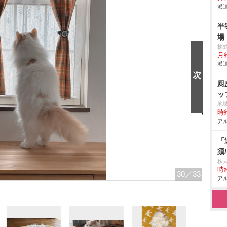
派遣
半
場
株
月給
派遣
厨
ッ
地
時給
アル
「
須
株式
時給
30
／33
アル