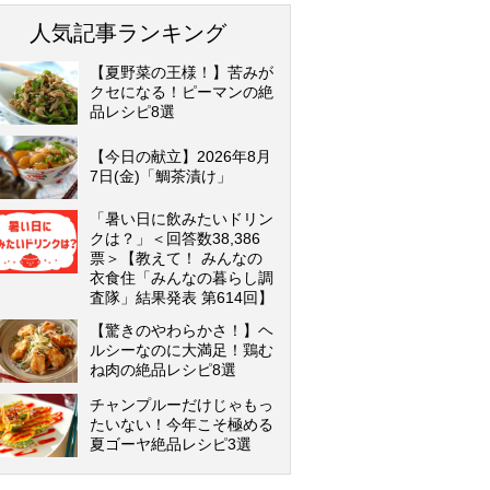
人気記事ランキング
【夏野菜の王様！】苦みが
クセになる！ピーマンの絶
品レシピ8選
【今日の献立】2026年8月
7日(金)「鯛茶漬け」
「暑い日に飲みたいドリン
クは？」＜回答数38,386
票＞【教えて！ みんなの
衣食住「みんなの暮らし調
査隊」結果発表 第614回】
【驚きのやわらかさ！】ヘ
ルシーなのに大満足！鶏む
ね肉の絶品レシピ8選
チャンプルーだけじゃもっ
たいない！今年こそ極める
夏ゴーヤ絶品レシピ3選