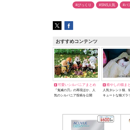
#びっくり
#SNS人気
#バ
おすすめコンテンツ
可愛いシルバニアまとめ
癒やしの猫ま
『鬼滅の刃』の再現ほか、人
人気タレント猫、
気のシルバニア投稿を公開
キュートな猫ズラ