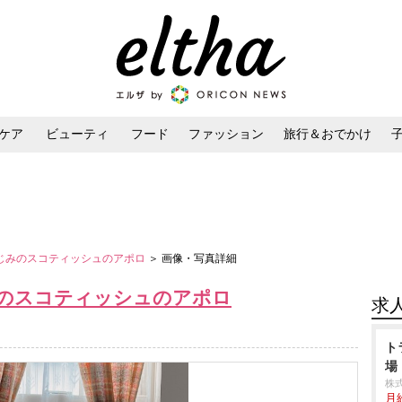
ケア
ビューティ
フード
ファッション
旅行＆おでかけ
ンケア
ダイエット・ボディケア
ヘアスタイル・ヘアアレンジ
なじみのスコティッシュのアポロ
＞ 画像・写真詳細
みのスコティッシュのアポロ
求
ト
場
株
月