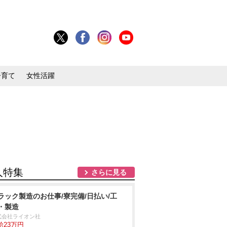
子育て
女性活躍
人特集
さらに見る
ラック製造のお仕事/寮完備/日払い/工
・製造
式会社ライオン社
給23万円