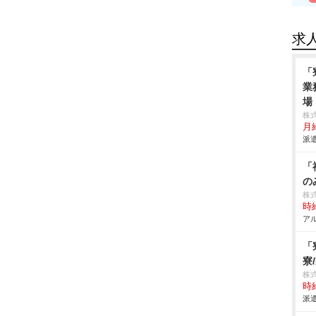
求
「
業
場
株
月給
派遣
「
の
株
時給
アル
「
寮
株
時給
派遣