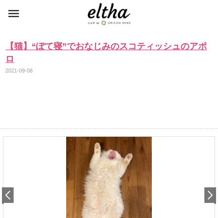
【猫】“ぽて寝”でおなじみのスコティッシュのアポ
ロ
2021-09-08