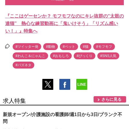
『ここはゲーセンか？ モフモフなのにキレ抜群の“太鼓の
達猫” 熱心な練習動画に「鬼いけそう」「リズム感い
い！」』特集へ
#ツイッター発
#動物
#ペット
#猫
#モフモフ
#わんこ＆にゃんこ
#おもしろ
#びっくり
#SNS人気
#バズネタ
さらに見る
求人特集
新規オープン/介護施設の看護師/週1日から3日/ブランク不
問