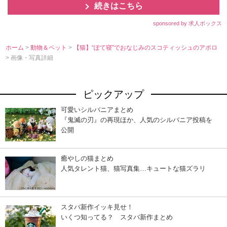
続きはこちら
sponsored by 求人ボックス
ホーム
>
動物＆ペット
>
【猫】“ぽて寝”でおなじみのスコティッシュのアポロ
> 画像・写真詳細
ピックアップ
可愛いシルバニアまとめ
『鬼滅の刃』の再現ほか、人気のシルバニア投稿を
公開
癒やしの猫まとめ
人気タレント猫、猫写真集…キュートな猫ズラリ
スタバ新作イッキ見せ！
いくつ知ってる？ スタバ新作まとめ