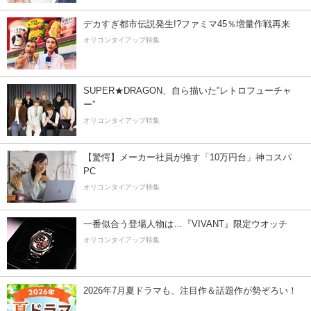
デカすぎ都市伝説発生!?ファミマ45％増量作戦再来
オリコンタイアップ特集
SUPER★DRAGON、自ら描いた”レトロフューチャ
ー”
オリコンタイアップ特集
【驚愕】メーカー社員が推す「10万円台」神コスパ
PC
オリコンタイアップ特集
一番似合う登場人物は…『VIVANT』限定ウオッチ
オリコンタイアップ特集
2026年7月夏ドラマも、注目作＆話題作が勢ぞろい！