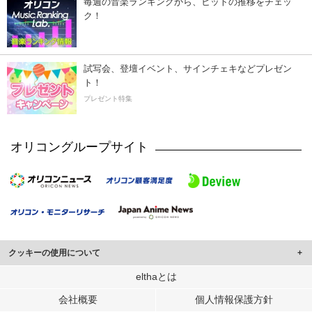
毎週の音楽ランキングから、ヒットの推移をチェッ
ク！
試写会、登壇イベント、サインチェキなどプレゼン
ト！
プレゼント特集
オリコングループサイト
クッキーの使用について
このサイトでは Cookie を使用して、ユーザーに合わせたコンテンツや広告の
elthaとは
表示、ソーシャル メディア機能の提供、広告の表示回数やクリック数の測定を
会社概要
個人情報保護方針
行っています。
また、ユーザーによるサイトの利用状況についても情報を収集し、ソーシャル