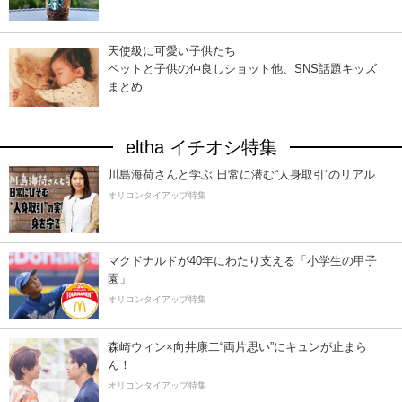
天使級に可愛い子供たち
ペットと子供の仲良しショット他、SNS話題キッズ
まとめ
eltha イチオシ特集
川島海荷さんと学ぶ 日常に潜む“人身取引”のリアル
オリコンタイアップ特集
マクドナルドが40年にわたり支える「小学生の甲子
園」
オリコンタイアップ特集
森崎ウィン×向井康二“両片思い”にキュンが止まら
ん！
オリコンタイアップ特集