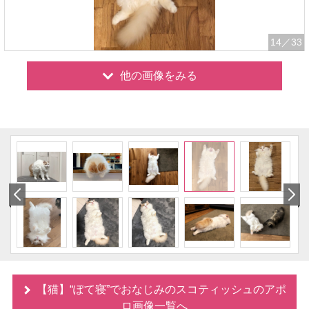
14
／33
他の画像をみる
【猫】“ぽて寝”でおなじみのスコティッシュのアポ
ロ画像一覧へ