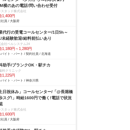
TM横のあの電話!問い合わせ受付
ンスタッド株式会社
1,400円
社員 / 大阪府
業代行の受電コールセンター/1日5h～
K/未経験歓迎/給料前払いあり
式会社ベルシステム24
1,180円～1,280円
バイト・パート / 契約社員 / 北海道
科助手/ブランクOK・駅チカ
s歯科クリニック
1,225円
バイト・パート / 神奈川県
土日祝休み」コールセンター/「@長堀橋
歩スグ!」時給1600円で働く!電話で状況
認
ンスタッド株式会社
1,600円
社員 / 大阪府