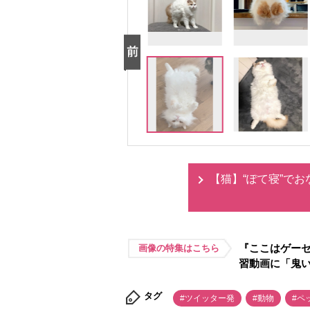
【猫】“ぽて寝”で
『ここはゲーセ
画像の特集はこちら
習動画に「鬼
タグ
#ツイッター発
#動物
#ペ