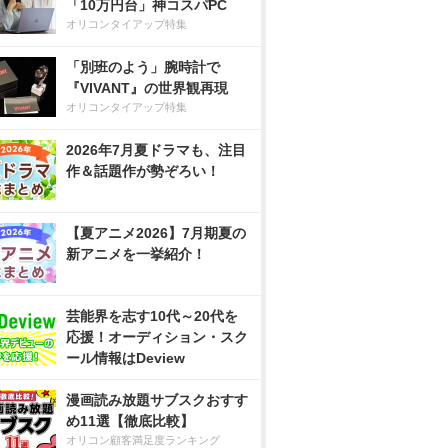
「10万円台」神コスパPC
オリコンタイアップ特集
「別班のよう」腕時計で
『VIVANT』の世界観再現
オリコンタイアップ特集
2026年7月夏ドラマも、注目
作＆話題作が勢ぞろい！
【夏アニメ2026】7月期夏の
新アニメを一挙紹介！
芸能界を志す10代～20代を
応援！オーディション・スク
ール情報はDeview
漫画読み放題サブスクおすす
め11選【徹底比較】
オリコン顧客満足度ランキング