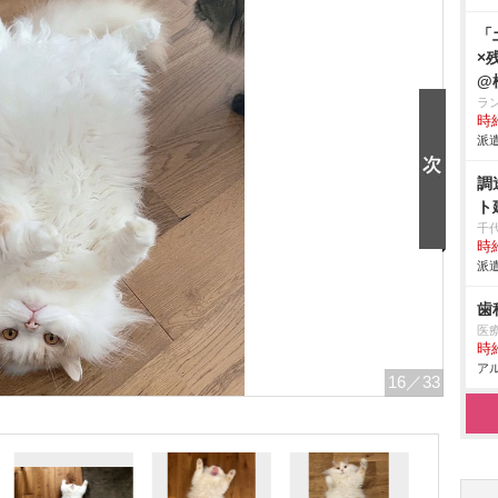
「
×
@
ラ
時給
派遣
調
ト
千
時給
派遣
歯
医
時給
アル
16
／33