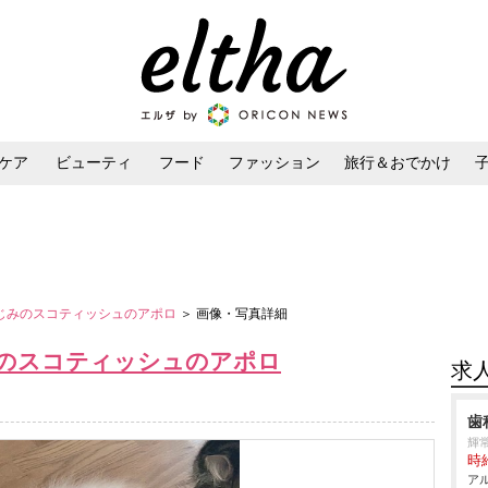
ケア
ビューティ
フード
ファッション
旅行＆おでかけ
ンケア
ダイエット・ボディケア
ヘアスタイル・ヘアアレンジ
なじみのスコティッシュのアポロ
＞ 画像・写真詳細
みのスコティッシュのアポロ
求
歯
輝
時給
アル