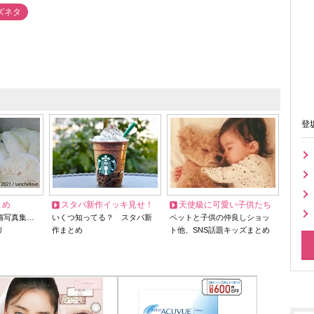
ズネタ
登
とめ
スタバ新作イッキ見せ！
天使級に可愛い子供たち
猫写真集…
いくつ知ってる？ スタバ新
ペットと子供の仲良しショッ
リ
作まとめ
ト他、SNS話題キッズまとめ