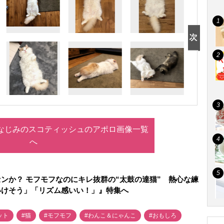
おなじみのスコティッシュのアポロ画像一覧
へ
ンか？ モフモフなのにキレ抜群の“太鼓の達猫” 熱心な練
いけそう」「リズム感いい！」』特集へ
ット
#猫
#モフモフ
#わんこ＆にゃんこ
#おもしろ