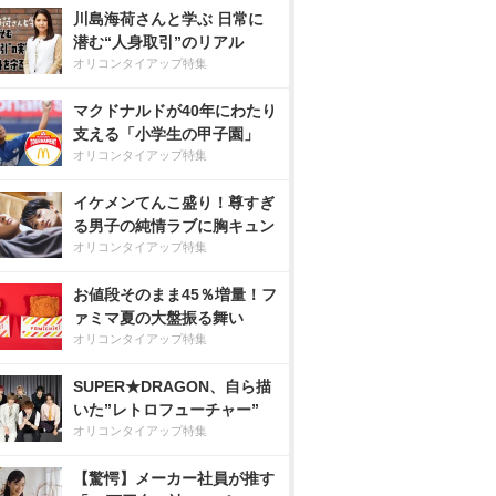
川島海荷さんと学ぶ 日常に
潜む“人身取引”のリアル
オリコンタイアップ特集
マクドナルドが40年にわたり
支える「小学生の甲子園」
オリコンタイアップ特集
イケメンてんこ盛り！尊すぎ
る男子の純情ラブに胸キュン
オリコンタイアップ特集
お値段そのまま45％増量！フ
ァミマ夏の大盤振る舞い
オリコンタイアップ特集
SUPER★DRAGON、自ら描
いた”レトロフューチャー”
オリコンタイアップ特集
【驚愕】メーカー社員が推す