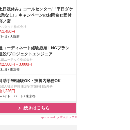
土日祝休み」コールセンター/「平日ダケ
残業なし!」キャンペーンのお問合せ受付
桜ノ宮
ンスタッド株式会社
1,450円
社員 / 大阪府
達コーディネート経験必須 LNGプラン
建設/プロジェクトエンジニア
代田ユーテック株式会社
2,500円～3,000円
社員 / 東京都
科助手/未経験OK・扶養内勤務OK
療法人社団神州 東京駅前歯科口腔外科
1,226円
バイト・パート / 東京都
続きはこちら
sponsored by 求人ボックス