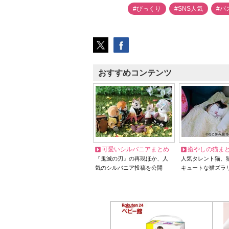
#びっくり
#SNS人気
#バ
おすすめコンテンツ
可愛いシルバニアまとめ
癒やしの猫ま
『鬼滅の刃』の再現ほか、人
人気タレント猫、
気のシルバニア投稿を公開
キュートな猫ズラ