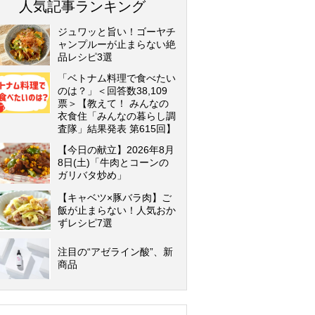
人気記事ランキング
ジュワッと旨い！ゴーヤチ
ャンプルーが止まらない絶
品レシピ3選
「ベトナム料理で食べたい
のは？」＜回答数38,109
票＞【教えて！ みんなの
衣食住「みんなの暮らし調
査隊」結果発表 第615回】
【今日の献立】2026年8月
8日(土)「牛肉とコーンの
ガリバタ炒め」
【キャベツ×豚バラ肉】ご
飯が止まらない！人気おか
ずレシピ7選
注目の“アゼライン酸”、新
商品