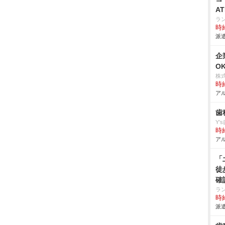
A
ラ
時給
派遣
企
O
株
時給
アル
歯
Y’
時給
アル
「
徒
確
ラ
時給
派遣