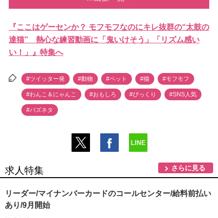
『ここはゲーセンか？ モフモフなのにキレ抜群の“太鼓の
達猫” 熱心な練習動画に「鬼いけそう」「リズム感い
い！」』特集へ
#ツイッター発
#動物
#ペット
#猫
#モフモフ
#わんこ＆にゃんこ
#おもしろ
#びっくり
#SNS人気
#バズネタ
さらに見る
求人特集
リーダー/マイナンバーカードのコールセンター/給料前払い
あり/9月開始