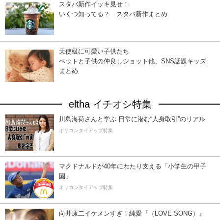
スタバ新作イッキ見せ！
いくつ知ってる？ スタバ新作まとめ
天使級に可愛い子供たち
ペットと子供の仲良しショット他、SNS話題キッズ
まとめ
eltha イチオシ特集
川島海荷さんと学ぶ 日常に潜む“人身取引”のリアル
オリコンタイアップ特集
マクドナルドが40年にわたり支える「小学生の甲子
園」
オリコンタイアップ特集
向井康二イケメンすぎ！純愛『（LOVE SONG）』