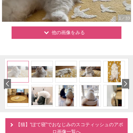
1
／33
他の画像をみる
【猫】“ぽて寝”でおなじみのスコティッシュのアポ
ロ画像一覧へ