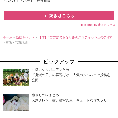
アルバイト・パート / 神奈川県
続きはこちら
sponsored by 求人ボックス
ホーム
>
動物＆ペット
>
【猫】“ぽて寝”でおなじみのスコティッシュのアポロ
> 画像・写真詳細
ピックアップ
可愛いシルバニアまとめ
『鬼滅の刃』の再現ほか、人気のシルバニア投稿を
公開
癒やしの猫まとめ
人気タレント猫、猫写真集…キュートな猫ズラリ