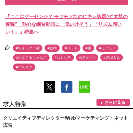
『ここはゲーセンか？ モフモフなのにキレ抜群の“太鼓の
達猫” 熱心な練習動画に「鬼いけそう」「リズム感い
い！」』特集へ
#ツイッター発
#動物
#ペット
#猫
#モフモフ
#わんこ＆にゃんこ
#おもしろ
#びっくり
#SNS人気
#バズネタ
さらに見る
求人特集
クリエイティブディレクター/Webマーケティング・ネット
広告