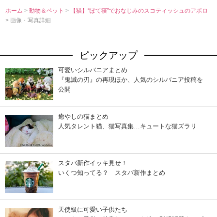
ホーム
>
動物＆ペット
>
【猫】“ぽて寝”でおなじみのスコティッシュのアポロ
> 画像・写真詳細
ピックアップ
可愛いシルバニアまとめ
『鬼滅の刃』の再現ほか、人気のシルバニア投稿を
公開
癒やしの猫まとめ
人気タレント猫、猫写真集…キュートな猫ズラリ
スタバ新作イッキ見せ！
いくつ知ってる？ スタバ新作まとめ
天使級に可愛い子供たち