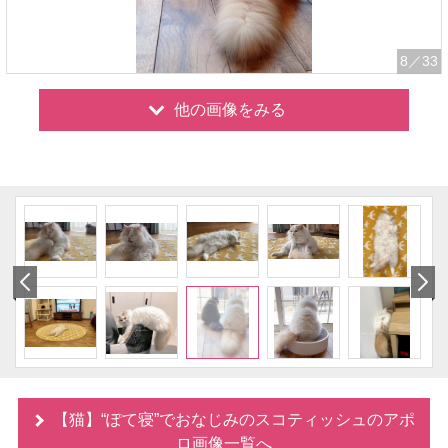
8
／33
他の画像をみる
【猫】“ぽて寝”でおなじみのスコティッシュのアポ
ロ画像一覧へ