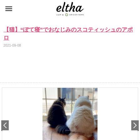
【猫】“ぽて寝”でおなじみのスコティッシュのアポ
ロ
2021-09-08