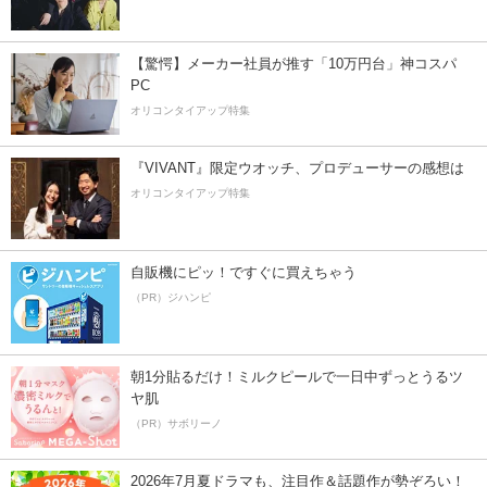
【驚愕】メーカー社員が推す「10万円台」神コスパ
PC
オリコンタイアップ特集
『VIVANT』限定ウオッチ、プロデューサーの感想は
オリコンタイアップ特集
自販機にピッ！ですぐに買えちゃう
（PR）ジハンピ
朝1分貼るだけ！ミルクピールで一日中ずっとうるツ
ヤ肌
（PR）サボリーノ
2026年7月夏ドラマも、注目作＆話題作が勢ぞろい！