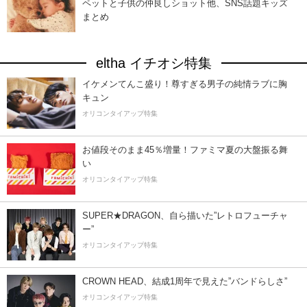
ペットと子供の仲良しショット他、SNS話題キッズ
まとめ
eltha イチオシ特集
イケメンてんこ盛り！尊すぎる男子の純情ラブに胸
キュン
オリコンタイアップ特集
お値段そのまま45％増量！ファミマ夏の大盤振る舞
い
オリコンタイアップ特集
SUPER★DRAGON、自ら描いた”レトロフューチャ
ー”
オリコンタイアップ特集
CROWN HEAD、結成1周年で見えた”バンドらしさ”
オリコンタイアップ特集