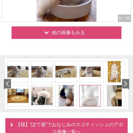
9
／33
他の画像をみる
【猫】“ぽて寝”でおなじみのスコティッシュのアポ
ロ画像一覧へ