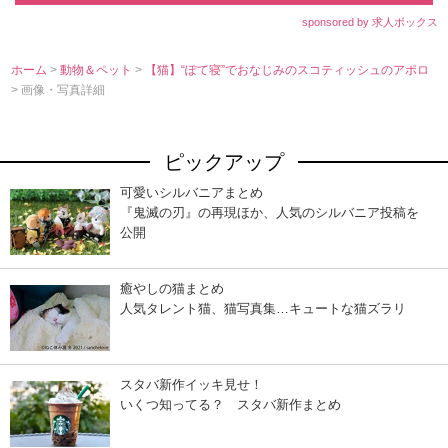
sponsored by 求人ボックス
ホーム
>
動物＆ペット
>
【猫】“ぽて寝”でおなじみのスコティッシュのアポロ
> 画像・写真詳細
ピックアップ
可愛いシルバニアまとめ
『鬼滅の刃』の再現ほか、人気のシルバニア投稿を
公開
癒やしの猫まとめ
人気タレント猫、猫写真集…キュートな猫ズラリ
スタバ新作イッキ見せ！
いくつ知ってる？ スタバ新作まとめ