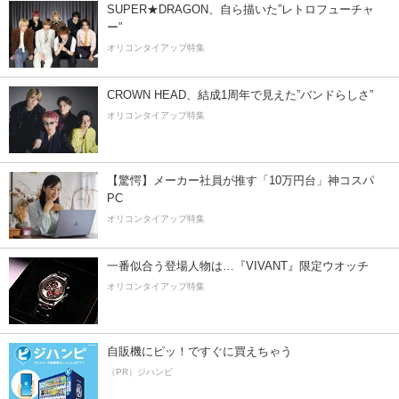
SUPER★DRAGON、自ら描いた”レトロフューチャ
ー”
オリコンタイアップ特集
CROWN HEAD、結成1周年で見えた”バンドらしさ”
オリコンタイアップ特集
【驚愕】メーカー社員が推す「10万円台」神コスパ
PC
オリコンタイアップ特集
一番似合う登場人物は…『VIVANT』限定ウオッチ
オリコンタイアップ特集
自販機にピッ！ですぐに買えちゃう
（PR）ジハンピ