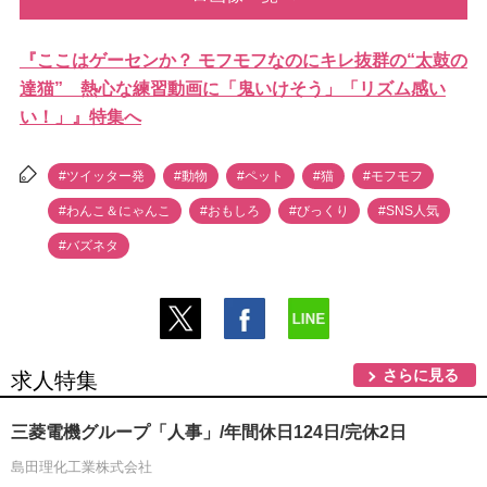
『ここはゲーセンか？ モフモフなのにキレ抜群の“太鼓の
達猫” 熱心な練習動画に「鬼いけそう」「リズム感い
い！」』特集へ
#ツイッター発
#動物
#ペット
#猫
#モフモフ
#わんこ＆にゃんこ
#おもしろ
#びっくり
#SNS人気
#バズネタ
さらに見る
求人特集
三菱電機グループ「人事」/年間休日124日/完休2日
島田理化工業株式会社