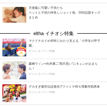
天使級に可愛い子供たち
ペットと子供の仲良しショット他、SNS話題キッズ
まとめ
eltha イチオシ特集
マクドナルドが40年にわたり支える「小学生の甲子
園」
オリコンタイアップ特集
森崎ウィン×向井康二“両片思い”にキュンが止まら
ん！
オリコンタイアップ特集
デカすぎ都市伝説発生!?ファミマ45％増量作戦再来
オリコンタイアップ特集