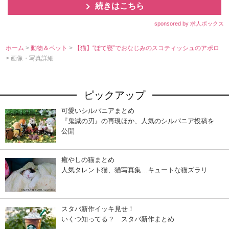
続きはこちら
sponsored by 求人ボックス
ホーム
>
動物＆ペット
>
【猫】“ぽて寝”でおなじみのスコティッシュのアポロ
> 画像・写真詳細
ピックアップ
可愛いシルバニアまとめ
『鬼滅の刃』の再現ほか、人気のシルバニア投稿を
公開
癒やしの猫まとめ
人気タレント猫、猫写真集…キュートな猫ズラリ
スタバ新作イッキ見せ！
いくつ知ってる？ スタバ新作まとめ