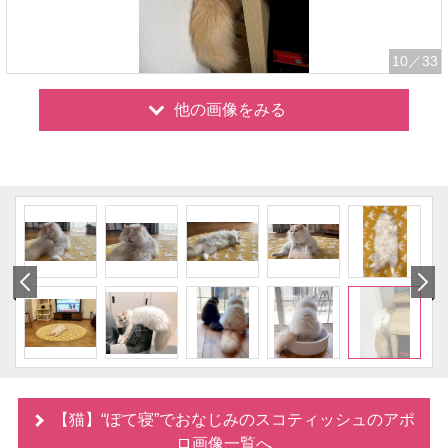
10
／33
他の画像をみる
【猫】“ぽて寝”でおなじみのスコティッシュのアポ
ロ画像一覧へ