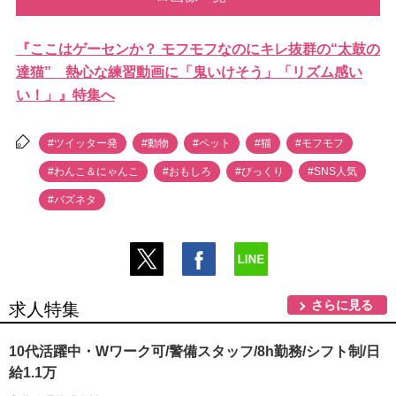
『ここはゲーセンか？ モフモフなのにキレ抜群の“太鼓の
達猫” 熱心な練習動画に「鬼いけそう」「リズム感い
い！」』特集へ
#ツイッター発
#動物
#ペット
#猫
#モフモフ
#わんこ＆にゃんこ
#おもしろ
#びっくり
#SNS人気
#バズネタ
さらに見る
求人特集
10代活躍中・Wワーク可/警備スタッフ/8h勤務/シフト制/日
給1.1万