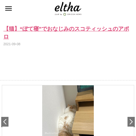
【猫】“ぽて寝”でおなじみのスコティッシュのアポ
ロ
2021-09-08