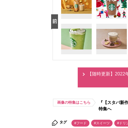
【随時更新】202
『【スタバ新作
画像の特集はこちら
特集へ
タグ
#フード
#スイーツ
#ドリ