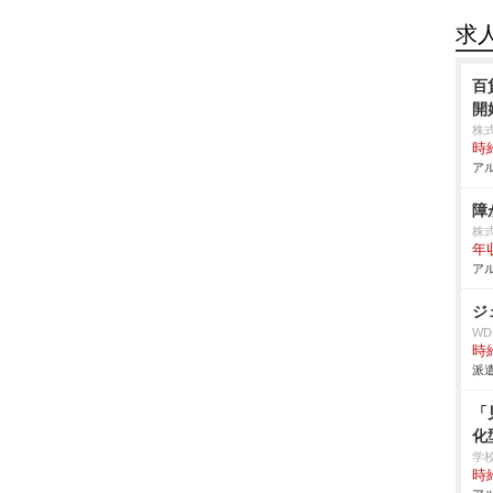
求
百
開
株
時給
アル
障
株
年
アル
ジ
W
時給
派遣
「
化
学
時給