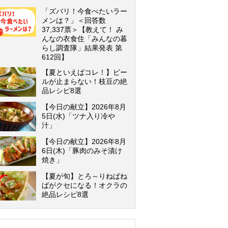
「ズバリ！今食べたいラー
メンは？」＜回答数
37,337票＞【教えて！ み
んなの衣食住「みんなの暮
らし調査隊」結果発表 第
612回】
【夏といえばコレ！】ビー
ルが止まらない！枝豆の絶
品レシピ8選
【今日の献立】2026年8月
5日(水)「ツナ入り冷
汁」
【今日の献立】2026年8月
6日(木)「豚肉のみそ漬け
焼き」
【夏が旬】とろ～りねばね
ばがクセになる！オクラの
絶品レシピ8選