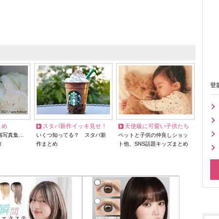
登
とめ
スタバ新作イッキ見せ！
天使級に可愛い子供たち
猫写真集…
いくつ知ってる？ スタバ新
ペットと子供の仲良しショッ
リ
作まとめ
ト他、SNS話題キッズまとめ