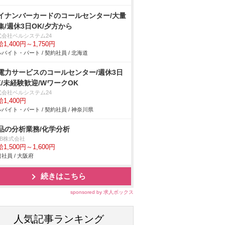
イナンバーカードのコールセンター/大量
集/週休3日OK/夕方から
式会社ベルシステム24
1,400円～1,750円
バイト・パート / 契約社員 / 北海道
電力サービスのコールセンター/週休3日
K/未経験歓迎/WワークOK
式会社ベルシステム24
1,400円
バイト・パート / 契約社員 / 神奈川県
品の分析業務/化学分析
DB株式会社
1,500円～1,600円
社員 / 大阪府
続きはこちら
sponsored by 求人ボックス
人気記事ランキング