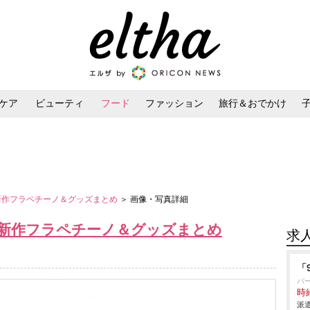
ケア
ビューティ
フード
ファッション
旅行＆おでかけ
ンケア
ダイエット・ボディケア
ヘアスタイル・ヘアアレンジ
バ新作フラペチーノ＆グッズまとめ
＞ 画像・写真詳細
バ新作フラペチーノ＆グッズまとめ
求
「
パ
時給
派遣