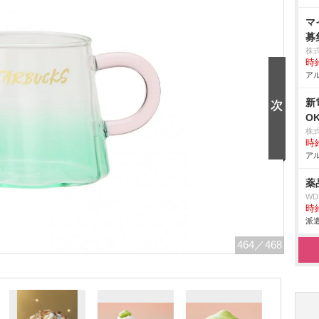
マ
募
株
時給
アル
新
O
株
時給
アル
薬
W
時給
派遣
464
／468