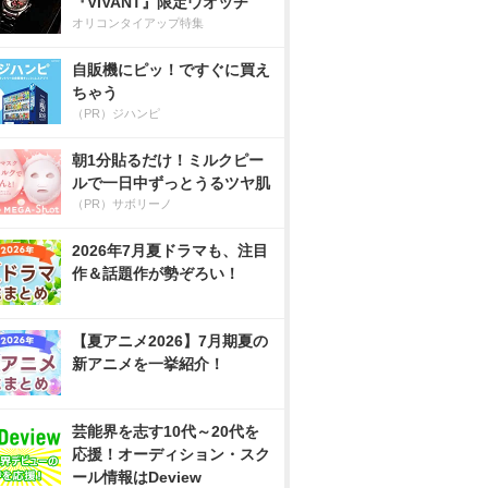
『VIVANT』限定ウオッチ
オリコンタイアップ特集
自販機にピッ！ですぐに買え
ちゃう
（PR）ジハンピ
朝1分貼るだけ！ミルクピー
ルで一日中ずっとうるツヤ肌
（PR）サボリーノ
2026年7月夏ドラマも、注目
作＆話題作が勢ぞろい！
【夏アニメ2026】7月期夏の
新アニメを一挙紹介！
芸能界を志す10代～20代を
応援！オーディション・スク
ール情報はDeview