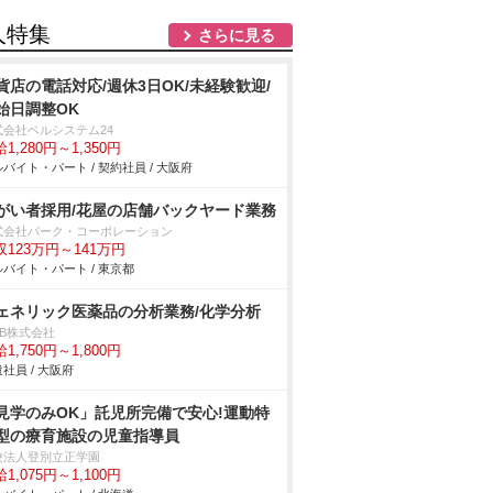
人特集
さらに見る
貨店の電話対応/週休3日OK/未経験歓迎/
始日調整OK
式会社ベルシステム24
1,280円～1,350円
バイト・パート / 契約社員 / 大阪府
がい者採用/花屋の店舗バックヤード業務
式会社パーク・コーポレーション
収123万円～141万円
バイト・パート / 東京都
ェネリック医薬品の分析業務/化学分析
DB株式会社
1,750円～1,800円
社員 / 大阪府
見学のみOK」託児所完備で安心!運動特
型の療育施設の児童指導員
校法人登別立正学園
1,075円～1,100円