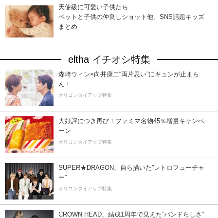
天使級に可愛い子供たち
ペットと子供の仲良しショット他、SNS話題キッズ
まとめ
eltha イチオシ特集
森崎ウィン×向井康二“両片思い”にキュンが止まら
ん！
オリコンタイアップ特集
大好評につき再び！ファミマ名物45％増量キャンペ
ーン
オリコンタイアップ特集
SUPER★DRAGON、自ら描いた”レトロフューチャ
ー”
オリコンタイアップ特集
CROWN HEAD、結成1周年で見えた”バンドらしさ”