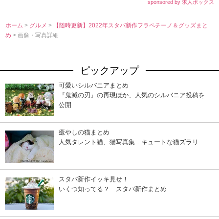
sponsored by 求人ボックス
ホーム
>
グルメ
>
【随時更新】2022年スタバ新作フラペチーノ＆グッズまと
め
> 画像・写真詳細
ピックアップ
可愛いシルバニアまとめ
『鬼滅の刃』の再現ほか、人気のシルバニア投稿を
公開
癒やしの猫まとめ
人気タレント猫、猫写真集…キュートな猫ズラリ
スタバ新作イッキ見せ！
いくつ知ってる？ スタバ新作まとめ