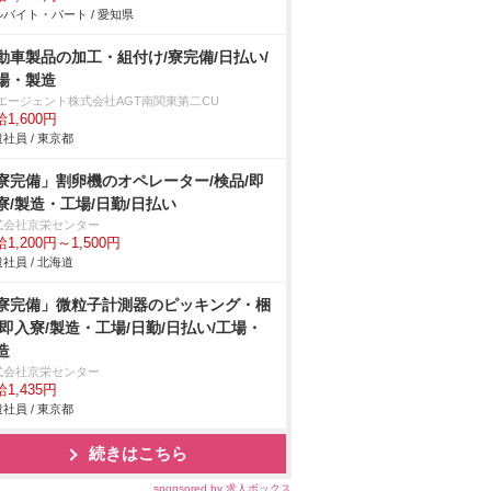
バイト・パート / 愛知県
動車製品の加工・組付け/寮完備/日払い/
場・製造
Tエージェント株式会社AGT南関東第二CU
1,600円
社員 / 東京都
寮完備」割卵機のオペレーター/検品/即
寮/製造・工場/日勤/日払い
式会社京栄センター
1,200円～1,500円
社員 / 北海道
寮完備」微粒子計測器のピッキング・梱
/即入寮/製造・工場/日勤/日払い/工場・
造
式会社京栄センター
1,435円
社員 / 東京都
続きはこちら
sponsored by 求人ボックス