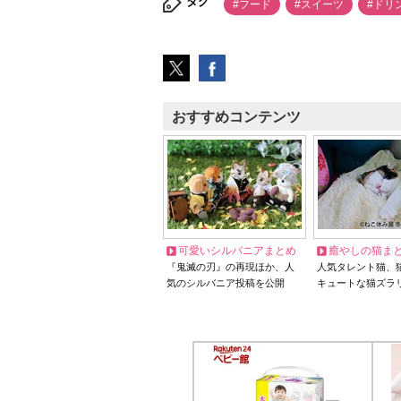
タグ
#フード
#スイーツ
#ドリ
おすすめコンテンツ
可愛いシルバニアまとめ
癒やしの猫ま
『鬼滅の刃』の再現ほか、人
人気タレント猫、
気のシルバニア投稿を公開
キュートな猫ズラ