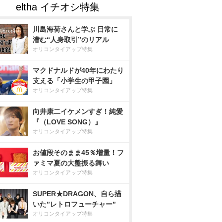
川島海荷さんと学ぶ 日常に
潜む“人身取引”のリアル
オリコンタイアップ特集
マクドナルドが40年にわたり
支える「小学生の甲子園」
オリコンタイアップ特集
向井康二イケメンすぎ！純愛
『（LOVE SONG）』
オリコンタイアップ特集
お値段そのまま45％増量！フ
ァミマ夏の大盤振る舞い
オリコンタイアップ特集
SUPER★DRAGON、自ら描
いた”レトロフューチャー”
オリコンタイアップ特集