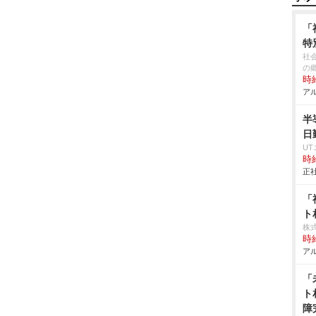
「
特
社
の
時給
アル
半
日
U
時給
正社
「
ト
株式
時給
アル
「
ト
障