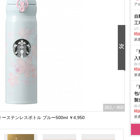
アル
自
工
U
時給
派遣
「
入
株
時給
派遣
「
包
製
株
363
／468
時給
派遣
ィーステンレスボトル ブルー500ml ￥4,950