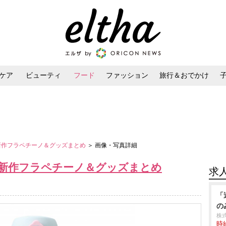
ケア
ビューティ
フード
ファッション
旅行＆おでかけ
ンケア
ダイエット・ボディケア
ヘアスタイル・ヘアアレンジ
バ新作フラペチーノ＆グッズまとめ
＞ 画像・写真詳細
バ新作フラペチーノ＆グッズまとめ
求
「
の
株
時給