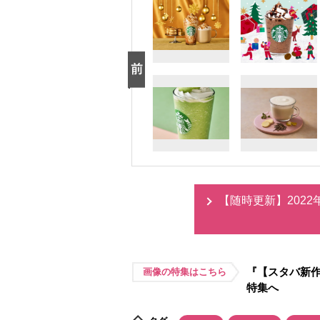
【随時更新】202
『【スタバ新作
画像の特集はこちら
特集へ