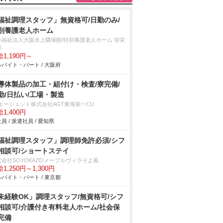
福祉調理スタッフ」無資格可/日勤のみ/
別養護老人ホーム
会福祉法人大阪水上隣保館/特別養護老人ホーム 弥栄
郷
1,190円～
バイト・パート / 大阪府
導体製品の加工・組付け・検査/寮完備/
勤/日払い/工場・製造
Tエージェント株式会社AGT東海第一CU
1,400円
員 / 派遣社員 / 愛知県
福祉調理スタッフ」調理師免許必須/シフ
相談可/ショートステイ
会社SOYOKAZE/メープルヴィラそよ風
1,250円～1,300円
バイト・パート / 東京都
未経験OK」調理スタッフ/無資格可/シフ
相談可/介護付き有料老人ホーム/社会保
完備