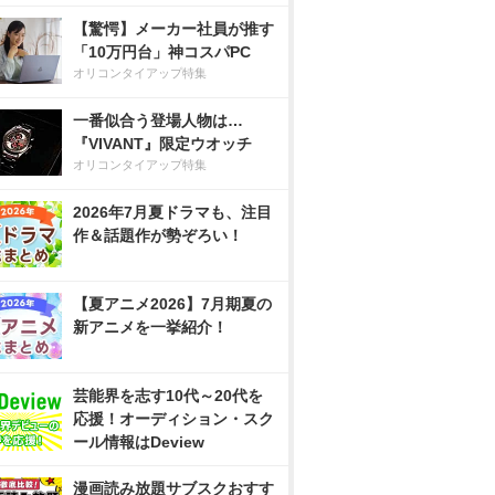
【驚愕】メーカー社員が推す
「10万円台」神コスパPC
オリコンタイアップ特集
一番似合う登場人物は…
『VIVANT』限定ウオッチ
オリコンタイアップ特集
2026年7月夏ドラマも、注目
作＆話題作が勢ぞろい！
【夏アニメ2026】7月期夏の
新アニメを一挙紹介！
芸能界を志す10代～20代を
応援！オーディション・スク
ール情報はDeview
漫画読み放題サブスクおすす