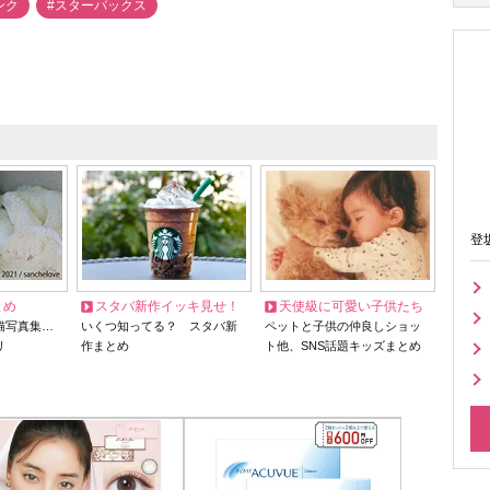
ンク
#スターバックス
登
とめ
スタバ新作イッキ見せ！
天使級に可愛い子供たち
猫写真集…
いくつ知ってる？ スタバ新
ペットと子供の仲良しショッ
リ
作まとめ
ト他、SNS話題キッズまとめ