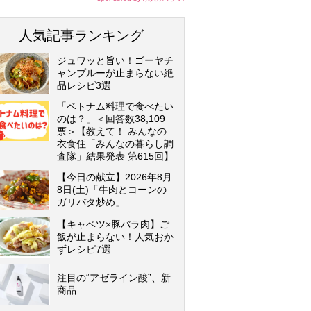
人気記事ランキング
ジュワッと旨い！ゴーヤチ
ャンプルーが止まらない絶
品レシピ3選
「ベトナム料理で食べたい
のは？」＜回答数38,109
票＞【教えて！ みんなの
衣食住「みんなの暮らし調
査隊」結果発表 第615回】
【今日の献立】2026年8月
8日(土)「牛肉とコーンの
ガリバタ炒め」
【キャベツ×豚バラ肉】ご
飯が止まらない！人気おか
ずレシピ7選
注目の“アゼライン酸”、新
商品