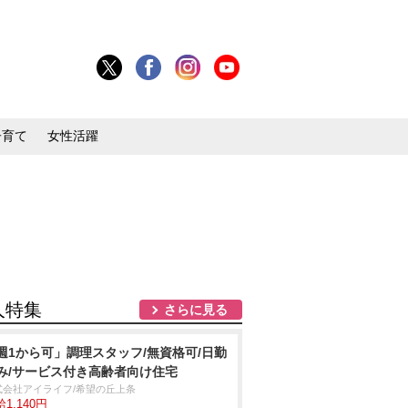
子育て
女性活躍
人特集
さらに見る
週1から可」調理スタッフ/無資格可/日勤
み/サービス付き高齢者向け住宅
式会社アイライフ/希望の丘上条
1,140円