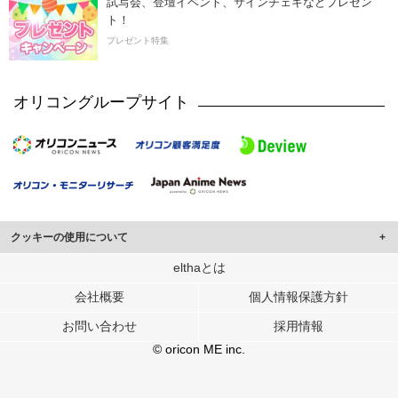
試写会、登壇イベント、サインチェキなどプレゼン
ト！
プレゼント特集
オリコングループサイト
クッキーの使用について
このサイトでは Cookie を使用して、ユーザーに合わせたコンテンツや広告の
elthaとは
表示、ソーシャル メディア機能の提供、広告の表示回数やクリック数の測定を
会社概要
個人情報保護方針
行っています。
また、ユーザーによるサイトの利用状況についても情報を収集し、ソーシャル
お問い合わせ
採用情報
メディアや広告配信、データ解析の各パートナーに提供しています。
各パートナーは、この情報とユーザーが各パートナーに提供した他の情報や、
© oricon ME inc.
ユーザーが各パートナーのサービスを使用したときに収集した他の情報を組み
合わせて使用することがあります。