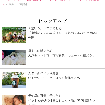
め
> 画像・写真詳細
ピックアップ
可愛いシルバニアまとめ
『鬼滅の刃』の再現ほか、人気のシルバニア投稿を
公開
癒やしの猫まとめ
人気タレント猫、猫写真集…キュートな猫ズラリ
スタバ新作イッキ見せ！
いくつ知ってる？ スタバ新作まとめ
天使級に可愛い子供たち
ペットと子供の仲良しショット他、SNS話題キッズ